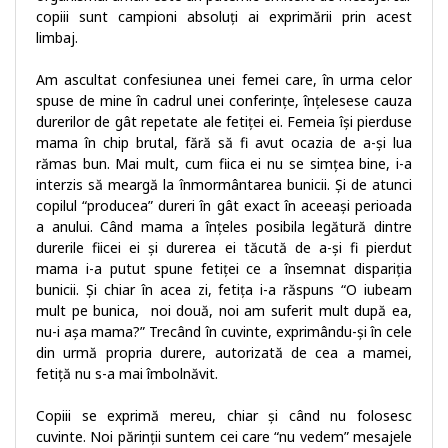
copiii sunt campioni absoluți ai exprimării prin acest
limbaj.
Am ascultat confesiunea unei femei care, în urma celor
spuse de mine în cadrul unei conferințe, înțelesese cauza
durerilor de gât repetate ale fetiței ei. Femeia își pierduse
mama în chip brutal, fără să fi avut ocazia de a-și lua
rămas bun. Mai mult, cum fiica ei nu se simțea bine, i-a
interzis să meargă la înmormântarea bunicii. Și de atunci
copilul “producea” dureri în gât exact în aceeași perioada
a anului. Când mama a înțeles posibila legătură dintre
durerile fiicei ei și durerea ei tăcută de a-și fi pierdut
mama i-a putut spune fetiței ce a însemnat dispariția
bunicii. Și chiar în acea zi, fetița i-a răspuns “O iubeam
mult pe bunica, noi două, noi am suferit mult după ea,
nu-i așa mama?” Trecând în cuvinte, exprimându-și în cele
din urmă propria durere, autorizată de cea a mamei,
fetiță nu s-a mai îmbolnăvit.
Copiii se exprimă mereu, chiar și când nu folosesc
cuvinte. Noi părinții suntem cei care “nu vedem” mesajele