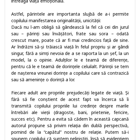
întreaga viață emoțională.
Astfel, părintele are importanta slujbă de a-i permite
copilului manifestarea originalității, unicității:
Dacă nu l-am obligă să gândească la fel că cei din jurul
sau – părinți sau învățători, frate sau sora – odată
crescut mare, poate că ar fi mai credincios față de sine.
Ar îndrăzni să-și trăiască viață în felul propriu și ar gândi
singur, fără a simți nevoia de a se raporta la un șef, la un
model, la o opinie. Adulților le e teamă de diferențe,
pentru că le e teamă de dorințele celuilalt. Părinții se tem
de nașterea vreunei dorințe a copilului care să contrazică
sau să amenințe o dorință a lor.
Fiecare adult are propriile prejudecăți legate de viață. Și
fără să fie conștient de acest fapt va încerca să îi
transmită copilului propriile lui credințe despre marile
întrebări ale vieții (dragoste, bani, prietenie, fericire,
succes etc). Pentru a evita să cădem în această capcană
autorul propune să privim relația din dublă perspectivă,
pornind de la “capătul” nostru de relație. Putem să-i
spunem copilului că suntem neliniștiți, însă să evidențiem