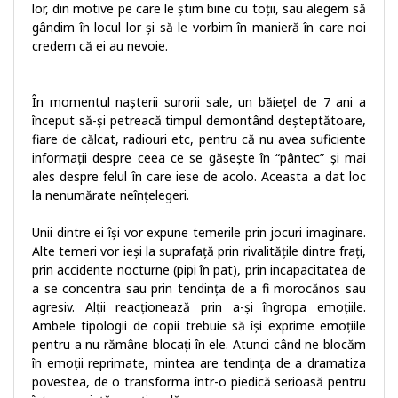
lor, din motive pe care le știm bine cu toții, sau alegem să
gândim în locul lor și să le vorbim în manieră în care noi
credem că ei au nevoie.
În momentul nașterii surorii sale, un băiețel de 7 ani a
început să-și petreacă timpul demontând deșteptătoare,
fiare de călcat, radiouri etc, pentru că nu avea suficiente
informații despre ceea ce se găsește în “pântec” și mai
ales despre felul în care iese de acolo. Aceasta a dat loc
la nenumărate neînțelegeri.
Unii dintre ei își vor expune temerile prin jocuri imaginare.
Alte temeri vor ieși la suprafață prin rivalitățile dintre frați,
prin accidente nocturne (pipi în pat), prin incapacitatea de
a se concentra sau prin tendința de a fi morocănos sau
agresiv. Alții reacționează prin a-și îngropa emoțiile.
Ambele tipologii de copii trebuie să își exprime emoțiile
pentru a nu rămâne blocați în ele. Atunci când ne blocăm
în emoții reprimate, mintea are tendința de a dramatiza
povestea, de o transforma într-o piedică serioasă pentru