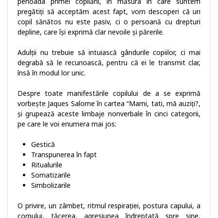
perioada primei copilării, în măsura în care suntem
pregătiți să acceptăm acest fapt, vom descoperi că un
copil sănătos nu este pasiv, ci o persoană cu drepturi
depline, care își exprimă clar nevoile și părerile.
Adulții nu trebuie să intuiască gândurile copiilor, ci mai
degrabă să le recunoască, pentru că ei le transmit clar,
însă în modul lor unic.
Despre toate manifestările copilului de a se exprimă
vorbește Jaques Salome în cartea “Mami, tati, mă auziți?,
și grupează aceste limbaje nonverbale în cinci categorii,
pe care le voi enumera mai jos:
Gestică
Transpunerea în fapt
Ritualurile
Somatizarile
Simbolizarile
O privire, un zâmbet, ritmul respirației, postura capului, a
corpului, tăcerea, agresiunea îndreptată spre sine,