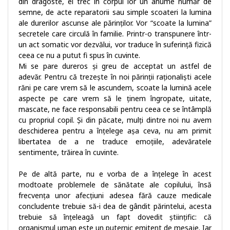
din dragoste, ei trec în corpul lor un anume număr de
semne, de acte reparatorii sau simple scoateri la lumina
ale durerilor ascunse ale părinților. Vor “scoate la lumina”
secretele care circulă în familie. Printr-o transpunere într-
un act somatic vor dezvălui, vor traduce în suferință fizică
ceea ce nu a putut fi spus în cuvinte.
Mi se pare dureros și greu de acceptat un astfel de
adevăr. Pentru că trezește în noi părinții raționaliști acele
răni pe care vrem să le ascundem, scoate la lumină acele
aspecte pe care vrem să le ținem îngropate, uitate,
mascate, ne face responsabili pentru ceea ce se întâmplă
cu propriul copil. Și din păcate, mulți dintre noi nu avem
deschiderea pentru a înțelege așa ceva, nu am primit
libertatea de a ne traduce emoțiile, adevăratele
sentimente, trăirea în cuvinte.
Pe de altă parte, nu e vorba de a înțelege în acest
modtoate problemele de sănătate ale copilului, însă
frecvența unor afecțiuni adesea fără cauze medicale
concludente trebuie să-i dea de gândit părintelui, acesta
trebuie să înțeleagă un fapt dovedit științific: că
organismul uman este un puternic emitent de mesaje. Iar