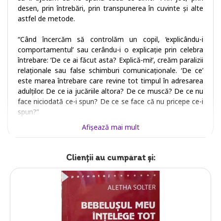
desen, prin întrebări, prin transpunerea în cuvinte și alte
astfel de metode.
“Când încercăm să controlăm un copil, ‘explicându-i
comportamentul’ sau cerându-i o explicație prin celebra
întrebare: ‘De ce ai făcut asta? Explică-mi!’, creăm paralizii
relaționale sau false schimburi comunicaționale. ‘De ce’
este marea întrebare care revine tot timpul în adresarea
adulților. De ce ia jucăriile altora? De ce muscă? De ce nu
face niciodată ce-i spun? De ce se face că nu pricepe ce-i
spun?”
Afişează mai mult
Clienții au cumpărat şi: