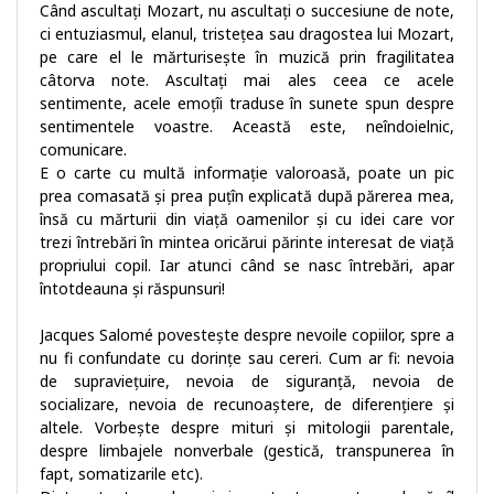
Când ascultați Mozart, nu ascultați o succesiune de note,
ci entuziasmul, elanul, tristețea sau dragostea lui Mozart,
pe care el le mărturisește în muzică prin fragilitatea
câtorva note. Ascultați mai ales ceea ce acele
sentimente, acele emoțîi traduse în sunete spun despre
sentimentele voastre. Această este, neîndoielnic,
comunicare.
E o carte cu multă informație valoroasă, poate un pic
prea comasată și prea puțîn explicată după părerea mea,
însă cu mărturii din viață oamenilor și cu idei care vor
trezi întrebări în mintea oricărui părinte interesat de viață
propriului copil. Iar atunci când se nasc întrebări, apar
întotdeauna și răspunsuri!
Jacques Salomé povestește despre nevoile copiilor, spre a
nu fi confundate cu dorințe sau cereri. Cum ar fi: nevoia
de supraviețuire, nevoia de siguranță, nevoia de
socializare, nevoia de recunoaștere, de diferențiere și
altele. Vorbește despre mituri și mitologii parentale,
despre limbajele nonverbale (gestică, transpunerea în
fapt, somatizarile etc).