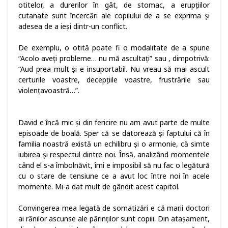
otitelor, a durerilor în gât, de stomac, a erupțiilor
cutanate sunt încercări ale copilului de a se exprima și
adesea de a ieși dintr-un conflict.
De exemplu, o otită poate fi o modalitate de a spune
“Acolo aveți probleme… nu mă ascultați” sau , dimpotrivă:
“Aud prea mult și e insuportabil. Nu vreau să mai ascult
certurile voastre, decepțiile voastre, frustrările sau
violențavoastră…”.
David e încă mic și din fericire nu am avut parte de multe
episoade de boală. Sper că se datorează și faptului că în
familia noastră există un echilibru și o armonie, că simte
iubirea și respectul dintre noi. Însă, analizând momentele
când el s-a îmbolnăvit, îmi e imposibil să nu fac o legătură
cu o stare de tensiune ce a avut loc între noi în acele
momente. Mi-a dat mult de gândit acest capitol.
Convingerea mea legată de somatizări e că marii doctori
ai rănilor ascunse ale părinților sunt copiii. Din atașament,