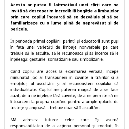
Acesta ar putea fi laitmotivul unei cărţi care ne
invită să descoperim incredibilă bogăţie a limbajelor
prin care copilul încearcă să se dezvăluie şi să se
familiarizeze cu o lume plină de neprevăzut şi de
pericole.
În perioada primei copilării, părinţîi şi educatorii sunt puşi
în faţa unei varietăţi de limbaje nonverbale pe care
trebuie să le asculte, să le recunoască şi să încerce să le
înţeleagă: gesturile, somatizările sau simbolizările.
Când copilul are acces la exprimarea verbală, începe
minunatul joc al transpunerii în cuvinte a trăirilor şi a
emoţiilor, al ascultării şi al recunoaşterii copilului că
individualitate. Copilul are puterea magică de a se face
auzit, de a ne înţelege fără cuvinte, de a ne permite să ne
întoarcem la propria copilărie pentru a umple golurile de
tristeţe şi angoasă… trebuie doar să îl ascultăm.
Mă adresez tuturor celor care îşi asumă
responsabilitatea de a acţiona personal şi imediat, în