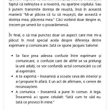
faptul că neliniștea e a noastră, nu aparține copilului. Sau
îi putem transmite dorința de reușită, însă în această
manieră “Mi-ar plăcea că tu să reușești, dar această e
dorința mea, plăcerea mea.” Căci vorbind doar despre ei,
trecem pe umerii lor o povarăimensă.
În final, o să mai punctez doar un aspect care mie mi-a
plăcut în mod special acela despre diferența dintre
exprimare și comunicare. Iată ce spune Jacques Salome:
Se face prea adesea confuzie între exprimare și
comunicare, o confuzie care de altfel se va prelungi
la unii adulți, ce vor confundă actul comunicării cu cel
al exprimării:
A te exprimă – înseamnă a scoate ceva din interior și
a-l propune în afară. E un act de afirmare, o cerere de
recunoaștere.
A comunica – înseamnă a pune în comun. A lega.
Înseamnă a-i spune celuilalt: “Iată cum te văd eu.
Iată ce provoci în mine.”