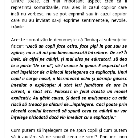
Dintre toate, cel mai important aspect cred că îl
reprezintă somatizarile, mai ales în cazul copiilor care
încă nu vorbesc, nu se pot exprimă sau în cazul copiilor
care nu au învățat să-și exprime sentimentele, nevoile,
trăirile.
Aceste somatizări le denumește că “limbaj al suferințelor
fizice”: “
Da
că un copil face otita, face pipi în pat sau se
zgârie, nu o să-mi pun binecunoscută întrebare: De ce? Îi
invit, de alfel pe adulți, și mai ales pe educatori, să dea
la o parte “de ce-ul”, să-l arunce la gunoi. E aspectul cel
mai înșelător de a înlocui înțelegerea cu explicația. Unui
copil îi curge nasul, îi lăcrimează ochii și părințîi găsesc
imediat o explicație: A stat ieri jumătate de ora în
curent, a răcit etc. Folosesc în felul acesta un model
explicativ. Au găsit cauza. Și dacă se mulțumesc cu atât
riscă să treacă pe alături de…înțelegere. Căci poate prin
răceală copilul încearcă să spună ceva ce adulțîi nu vor
înțelege niciodată dacă vin imediat cu o explicație.”
Cum putem să înțelegem ce ne spun copiii și cum putem
să îi ajutăm să ne spună ceea ce simt? Prin joc, prin