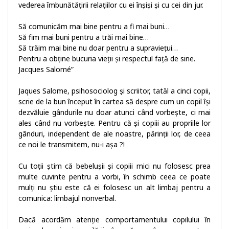
vederea îmbunătăţirii relaţiilor cu ei înşişi şi cu cei din jur.
Să comunicăm mai bine pentru a fi mai buni…
Să fim mai buni pentru a trăi mai bine…
Să trăim mai bine nu doar pentru a supravieţui…
Pentru a obţine bucuria vieţii şi respectul faţă de sine.
Jacques Salomé”
Jaques Salome, psihosociolog și scriitor, tatăl a cinci copii,
scrie de la bun început în cartea să despre cum un copil își
dezvăluie gândurile nu doar atunci când vorbește, ci mai
ales când nu vorbește. Pentru că și copiii au propriile lor
gânduri, independent de ale noastre, părinții lor, de ceea
ce noi le transmitem, nu-i așa ?!
Cu toții știm că bebelușii și copiii mici nu folosesc prea
multe cuvinte pentru a vorbi, în schimb ceea ce poate
mulți nu știu este că ei folosesc un alt limbaj pentru a
comunica: limbajul nonverbal.
Dacă acordăm atenție comportamentului copilului în