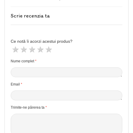
Scrie recenzia ta
Ce notă îi acorzi acestui produs?
1 stea
2 stele
3 stele
4 stele
5 stele
Nume complet
Email
Trimite-ne părerea ta