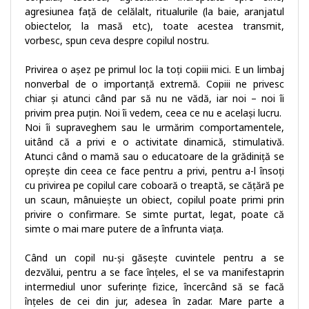
agresiunea față de celălalt, ritualurile (la baie, aranjatul
obiectelor, la masă etc), toate acestea transmit,
vorbesc, spun ceva despre copilul nostru.
Privirea o așez pe primul loc la toți copiii mici. E un limbaj
nonverbal de o importanță extremă. Copiii ne privesc
chiar și atunci când par să nu ne vădă, iar noi – noi îi
privim prea puțin. Noi îi vedem, ceea ce nu e același lucru.
Noi îi supraveghem sau le urmărim comportamentele,
uitând că a privi e o activitate dinamică, stimulativă.
Atunci când o mamă sau o educatoare de la grădiniță se
oprește din ceea ce face pentru a privi, pentru a-l însoți
cu privirea pe copilul care coboară o treaptă, se cățără pe
un scaun, mânuiește un obiect, copilul poate primi prin
privire o confirmare. Se simte purtat, legat, poate că
simte o mai mare putere de a înfrunta viața.
Când un copil nu-și găsește cuvintele pentru a se
dezvălui, pentru a se face înțeles, el se va manifestaprin
intermediul unor suferințe fizice, încercând să se facă
înțeles de cei din jur, adesea în zadar. Mare parte a