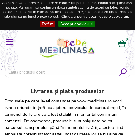
Acest site web doreste sa utilizeze cookie-uri pentru a imbunatati navigarea dvs.
pe site. Va rugam sa confirmati daca sunteti sau nu de acord cu folosirea de
cookie-uri. In cazul in care dezactivati cookie-urile, este posibil ca unele zone ale
site-ului sa nu functioneze corect.
Click aici pentru detalii despre cookie-uri.
Refuz
Accept cookie-uri
0
Livrarea și plata produselor
Produsele pe care le-ați comandat pe
www.medicinas.ro
vor fi
livrate oriunde în țară, cu ajutorul serviciului de curierat rapid, în
termenul de livrare ce a fost stabilit în momentul confirmării
comenzii. De asemenea, produsele sunt asigurate pe tot
parcursul transportului, până în momentul livrării, acestea fiind
ambalate corespunzător astfel încât calitatea lor să nu aibă de