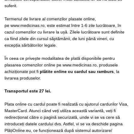
suferit.
Termenul de livrare al comenzilor plasate online,
pe
www.medicinas.ro
, este estimat între 1-6 zile lucrătoare, în
cazul comenzilor cu livrare la ușă. Zilele lucrătoare sunt definite
ca fiind zilele din cursul săptămânii, de luni până vineri, cu
excepția sărbătorilor legale.
În ceea ce privește modalitatea de plată disponibile pentru
plasarea comenzilor online pe
www.medicinas.ro
, produsele
achiziționate pot fi
plătite online cu cardul sau ramburs
, la
livrarea produselor.
Transportul este 27 lei.
Plata online cu cardul poate fi realizată cu ajutorul cardurilor Visa,
MasterCard. Atunci când veți utiliza această variantă, veți fi
redirecționat către o pagină securizată, unde vi se va cere să
introduceți datele cardului dvs. Astfel, vi se va deschide pagina
PlățiOnline.eu, ce funcționează după sistemul autorizare/