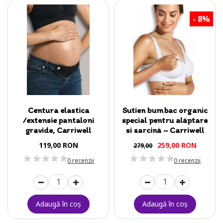
-
8
%
Centura elastica
Sutien bumbac organic
/extensie pantaloni
special pentru alăptare
gravide, Carriwell
si sarcină – Carriwell
119,00 RON
259,00 RON
279,00
1 stea
2 stele
3 stele
4 stele
5 stele
1 stea
2 stele
3 stele
4 stele
5 stele
0 recenzii
0 recenzii
Adaugă în coş
Adaugă în coş