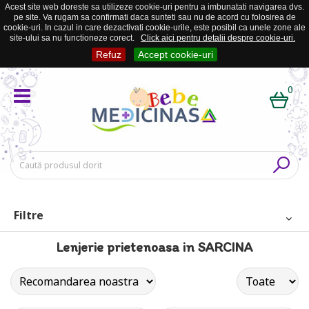
Acest site web doreste sa utilizeze cookie-uri pentru a imbunatati navigarea dvs.
pe site. Va rugam sa confirmati daca sunteti sau nu de acord cu folosirea de
cookie-uri. In cazul in care dezactivati cookie-urile, este posibil ca unele zone ale
site-ului sa nu functioneze corect.
Click aici pentru detalii despre cookie-uri.
Refuz
Accept cookie-uri
0
Filtre
Lenjerie prietenoasa in SARCINA