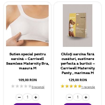
Sutien special pentru
Chiloți sarcina fără
sarcină – Carriwell
cusături, sustinere
Seamless Maternity Bra,
perfecta a burticii –
masura M
Carriwell Maternity
Panty , marimea M
109,00 RON
129,00 RON
1 stea
2 stele
3 stele
4 stele
5 stele
1 stea
2 stele
3 stele
4 stele
5 stele
0 recenzii
1 recenzie