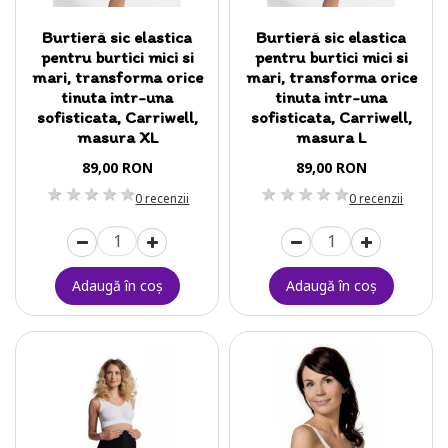
Burtieră sic elastica
Burtieră sic elastica
pentru burtici mici si
pentru burtici mici si
mari, transforma orice
mari, transforma orice
tinuta intr-una
tinuta intr-una
sofisticata, Carriwell,
sofisticata, Carriwell,
masura XL
masura L
89,00 RON
89,00 RON
1 stea
2 stele
3 stele
4 stele
5 stele
1 stea
2 stele
3 stele
4 stele
5 stele
0 recenzii
0 recenzii
Adaugă în coş
Adaugă în coş