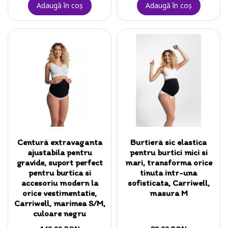
Adaugă în coş
Adaugă în coş
Centură extravaganta
Burtieră sic elastica
ajustabila pentru
pentru burtici mici si
gravide, suport perfect
mari, transforma orice
pentru burtica si
tinuta intr-una
accesoriu modern la
sofisticata, Carriwell,
orice vestimentatie,
masura M
Carriwell, marimea S/M,
culoare negru