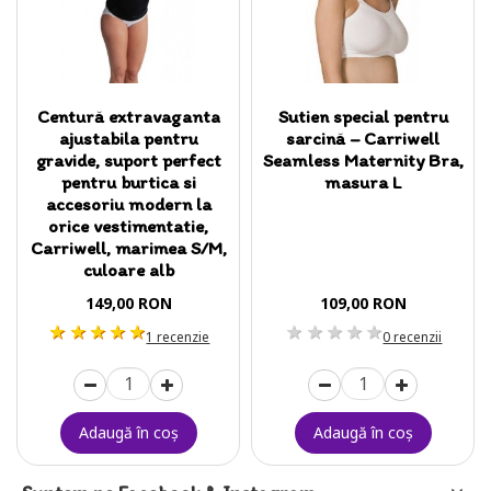
Centură extravaganta
Sutien special pentru
ajustabila pentru
sarcină – Carriwell
gravide, suport perfect
Seamless Maternity Bra,
pentru burtica si
masura L
accesoriu modern la
orice vestimentatie,
Carriwell, marimea S/M,
culoare alb
149,00 RON
109,00 RON
1 stea
2 stele
3 stele
4 stele
5 stele
1 stea
2 stele
3 stele
4 stele
5 stele
1 recenzie
0 recenzii
Adaugă în coş
Adaugă în coş