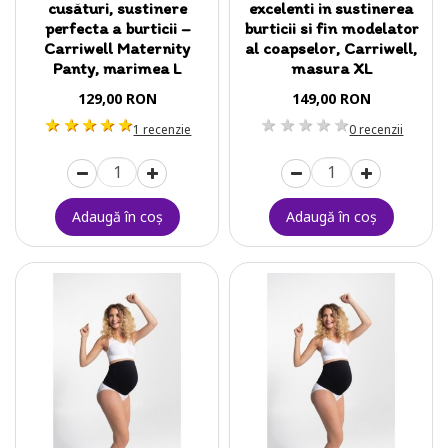
cusături, sustinere
excelenti in sustinerea
perfecta a burticii –
burticii si fin modelator
Carriwell Maternity
al coapselor, Carriwell,
Panty, marimea L
masura XL
129,00 RON
149,00 RON
1 stea
2 stele
3 stele
4 stele
5 stele
1 stea
2 stele
3 stele
4 stele
5 stele
1 recenzie
0 recenzii
Adaugă în coş
Adaugă în coş