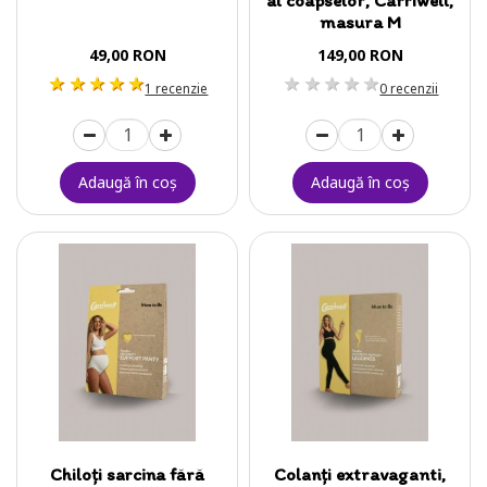
masura M
49,00 RON
149,00 RON
1 stea
2 stele
3 stele
4 stele
5 stele
1 stea
2 stele
3 stele
4 stele
5 stele
1 recenzie
0 recenzii
Adaugă în coş
Adaugă în coş
Chiloți sarcina fără
Colanți extravaganti,