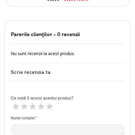
Părerile clienţilor -
0 recenzii
Nu sunt recenzii la acest produs.
Scrie recenzia ta
Ce notă îi acorzi acestui produs?
1 stea
2 stele
3 stele
4 stele
5 stele
Nume complet