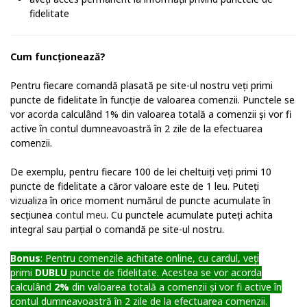
fidelitate
Cum funcționează?
Pentru fiecare comandă plasată pe site-ul nostru veți primi
puncte de fidelitate în funcție de valoarea comenzii. Punctele se
vor acorda calculând 1% din valoarea totală a comenzii și vor fi
active în contul dumneavoastră în 2 zile de la efectuarea
comenzii.
De exemplu, pentru fiecare 100 de lei cheltuiți veți primi 10
puncte de fidelitate a căror valoare este de 1 leu. Puteți
vizualiza în orice moment numărul de puncte acumulate în
secțiunea
contul meu
.
Cu punctele acumulate puteți achita
integral sau parțial o comandă pe site-ul nostru.
Bonus
: Pentru comenzile achitate online, cu cardul, veți
primi
DUBLU
puncte de fidelitate. Acestea se vor acorda
calculând
2%
din valoarea totală a comenzii și vor fi active în
contul dumneavoastră în 2 zile de la efectuarea comenzii.