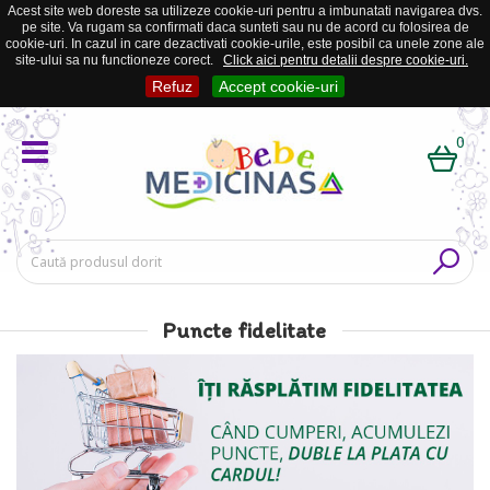
Acest site web doreste sa utilizeze cookie-uri pentru a imbunatati navigarea dvs.
pe site. Va rugam sa confirmati daca sunteti sau nu de acord cu folosirea de
cookie-uri. In cazul in care dezactivati cookie-urile, este posibil ca unele zone ale
site-ului sa nu functioneze corect.
Click aici pentru detalii despre cookie-uri.
Refuz
Accept cookie-uri
0
Puncte fidelitate