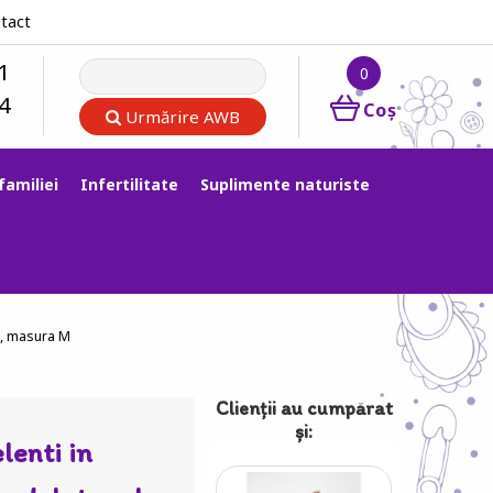
tact
1
0
4
Coş
Urmărire AWB
familiei
Infertilitate
Suplimente naturiste
ll, masura M
Clienții au cumpărat
şi:
lenti in