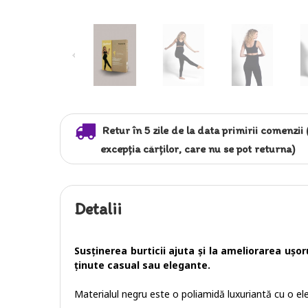
Retur în 5 zile de la data primirii comenzii 
excepția cărților, care nu se pot returna)
Detalii
Susținerea burticii ajuta și la ameliorarea ușoru
ținute casual sau elegante.
Materialul negru este o poliamidă luxuriantă cu o ele