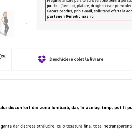
Prețurile afișate pe site sunt valabile pentru perso
juridice (farmacii, plafare, drogherii) vor primi of
fiecare produs, prin e-mail, solicitand oferta la ad
parteneri@medicinas.ro
.
(cu
Deschidere colet la livrare
lui disconfort din zona lombară, dar, în același timp, ​pot fi pur
gantă dar discretă strălucire, cu o țesătură fină, total netransparent