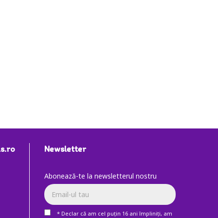
s.ro
Newsletter
Abonează-te la newsletterul nostru
* Declar că am cel puţin 16 ani împliniţi, am