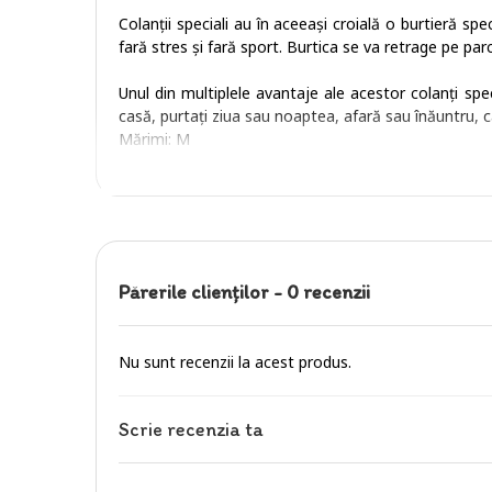
Colanții speciali au în aceeași croială o burtieră spe
fară stres și fară sport. Burtica se va retrage pe pa
Unul din multiplele avantaje ale acestor colanți spec
casă, purtați ziua sau noaptea, afară sau înăuntru, ca
Mărimi: M
Părerile clienţilor -
0 recenzii
Nu sunt recenzii la acest produs.
Scrie recenzia ta