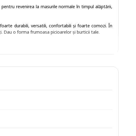
re pentru revenirea la masurile normale în timpul alăptării,
arte durabili, versatili, confortabili și foarte comozi. În
i. Dau o forma frumoasa picioarelor și burticii tale.