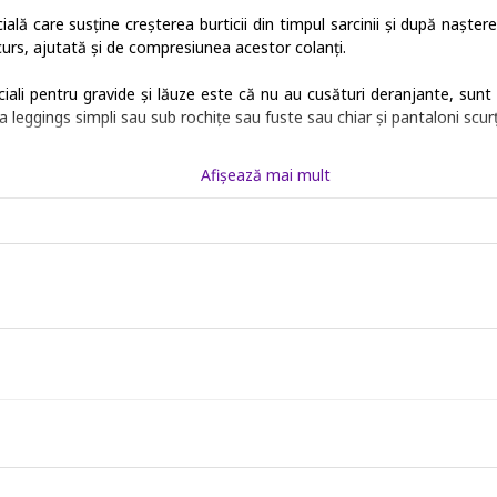
cială care susține creșterea burticii din timpul sarcinii și după naște
rcurs, ajutată și de compresiunea acestor colanți.
iali pentru gravide și lăuze este că nu au cusături deranjante, sunt fo
 leggings simpli sau sub rochițe sau fuste sau chiar și pantaloni scurț
Afişează mai mult