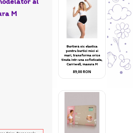
modelator al
ura M
Burtieră sic elastica
pentru burtici mici si
mari, transforma orice
tinuta intr-una sofisticata,
Carriwell, masura M
89,00 RON