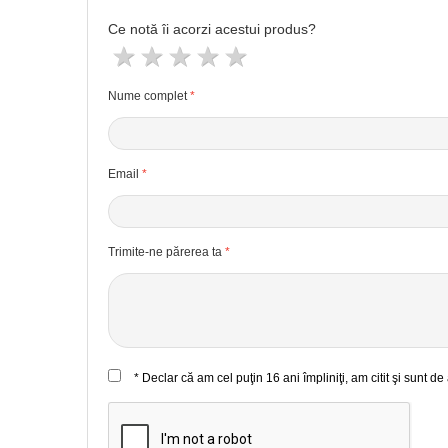
Ce notă îi acorzi acestui produs?
1 stea
2 stele
3 stele
4 stele
5 stele
Nume complet
Email
Trimite-ne părerea ta
* Declar că am cel puţin 16 ani împliniţi, am citit şi sunt d