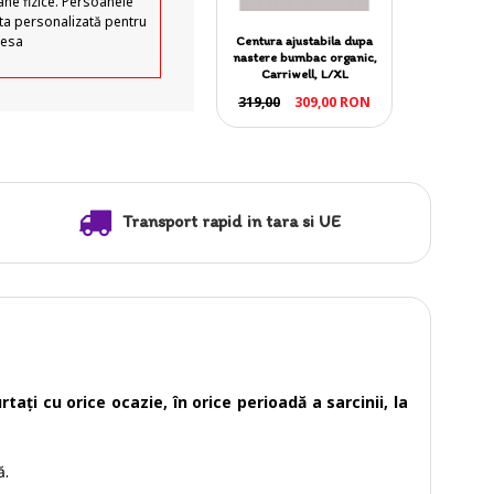
ane fizice. Persoanele
erta personalizată pentru
resa
Centura ajustabila dupa
nastere bumbac organic,
Carriwell, L/XL
319,00
309,00 RON
Transport rapid in tara si UE
tați cu orice ocazie, în orice perioadă a sarcinii, la
ă.