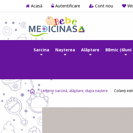
Acasă
Autentificare
Cont nou
Wis
Sarcina
Nașterea
Alăptare
BBmic (6luni 
Colanți ext
Lenjerie sarcină, alăptare, dupa naștere