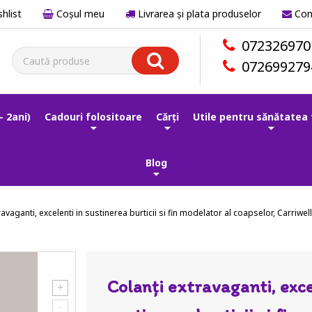
hlist
Coşul meu
Livrarea și plata produselor
Con
072326970
072699279
- 2ani)
Cadouri folositoare
Cărți
Utile pentru sănătatea 
Blog
ravaganti, excelenti in sustinerea burticii si fin modelator al coapselor, Carriwe
Colanți extravaganti, exce