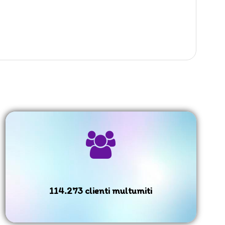
114.273 clienti multumiti