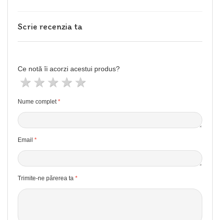
Scrie recenzia ta
Ce notă îi acorzi acestui produs?
1 stea
2 stele
3 stele
4 stele
5 stele
Nume complet
Email
Trimite-ne părerea ta