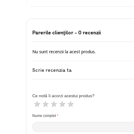
Părerile clienţilor -
0 recenzii
Nu sunt recenzii la acest produs.
Scrie recenzia ta
Ce notă îi acorzi acestui produs?
1 stea
2 stele
3 stele
4 stele
5 stele
Nume complet