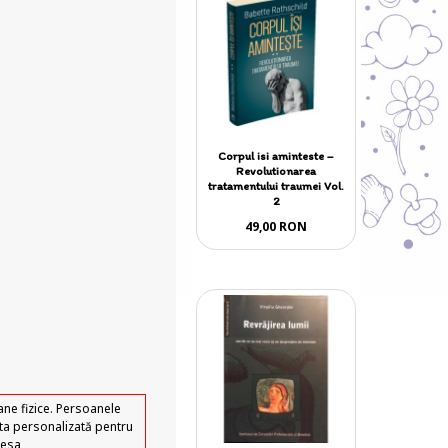
Corpul isi aminteste –
Revolutionarea
tratamentului traumei Vol.
2
49,00 RON
ane fizice. Persoanele
erta personalizată pentru
resa