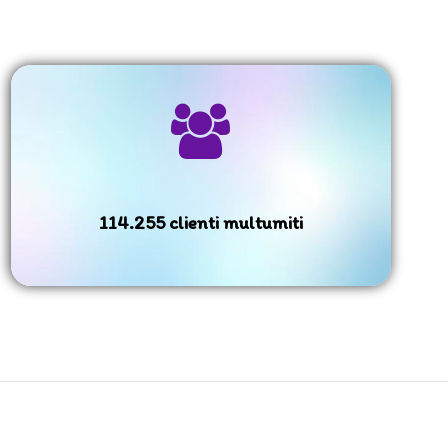
114.255 clienti multumiti