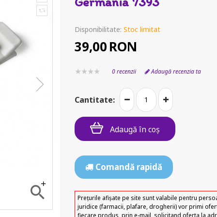
Germania 7393
Disponibilitate:
Stoc limitat
39,00
RON
0 recenzii
Adaugă recenzia ta
Cantitate:
Adaugă în coş
Comandă rapidă
Prețurile afișate pe site sunt valabile pentru perso
juridice (farmacii, plafare, drogherii) vor primi of
fiecare produs, prin e-mail, solicitand oferta la ad