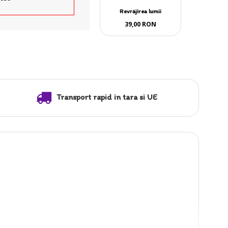
Revrăjirea lumii
39,00 RON
Transport rapid in tara si UE