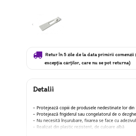
Retur în 5 zile de la data primirii comenzii 
excepția cărților, care nu se pot returna)
Detalii
– Protejează copiii de produsele nedestinate lor din f
– Protejează frigiderul sau congelatorul de o dezgh
– Nu necesită înșurubare, fixarea se face cu adezivul
– Realizat din plastic rezistent, de culoare albă