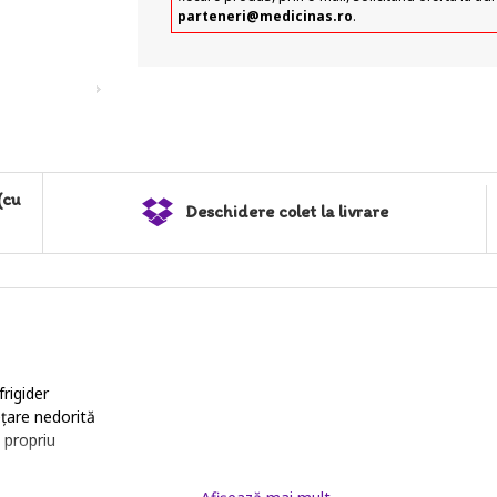
parteneri@medicinas.ro
.
(cu
Deschidere colet la livrare
rigider
ețare nedorită
 propriu