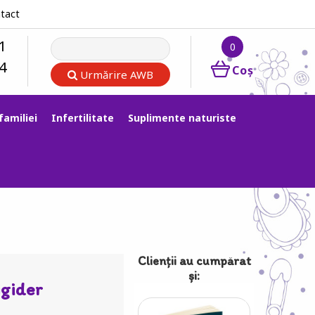
tact
1
0
4
Coş
Urmărire AWB
familiei
Infertilitate
Suplimente naturiste
Clienții au cumpărat
şi:
igider