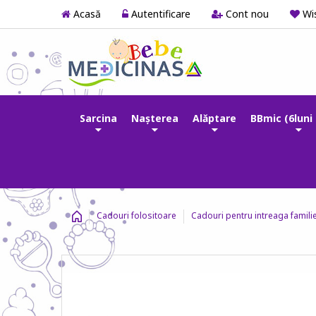
Acasă
Autentificare
Cont nou
Wis
Sarcina
Nașterea
Alăptare
BBmic (6luni 
Cadouri folositoare
Cadouri pentru intreaga famili