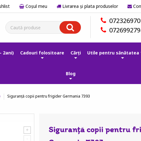
hlist
Coşul meu
Livrarea și plata produselor
Con
072326970
072699279
- 2ani)
Cadouri folositoare
Cărți
Utile pentru sănătatea 
Blog
Siguranță copii pentru frigider Germania 7393
e
Siguranță copii pentru fr