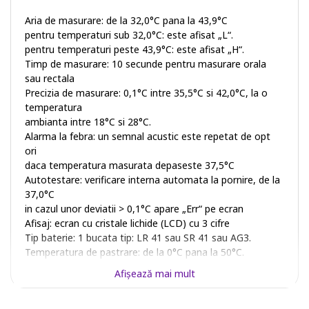
Aria de masurare: de la 32,0°C pana la 43,9°C
pentru temperaturi sub 32,0°C: este afisat „L“.
pentru temperaturi peste 43,9°C: este afisat „H“.
Timp de masurare: 10 secunde pentru masurare orala
sau rectala
Precizia de masurare: 0,1°C intre 35,5°C si 42,0°C, la o
temperatura
ambianta intre 18°C si 28°C.
Alarma la febra: un semnal acustic este repetat de opt
ori
daca temperatura masurata depaseste 37,5°C
Autotestare: verificare interna automata la pornire, de la
37,0°C
in cazul unor deviatii > 0,1°C apare „Err“ pe ecran
Afisaj: ecran cu cristale lichide (LCD) cu 3 cifre
Tip baterie: 1 bucata tip: LR 41 sau SR 41 sau AG3.
Temperatura de pastrare: de la 0°C pana la 50°C.
Afişează mai mult