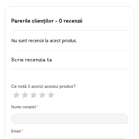
Părerile clienţilor -
0 recenzii
Nu sunt recenzii la acest produs.
Scrie recenzia ta
Ce notă îi acorzi acestui produs?
1 stea
2 stele
3 stele
4 stele
5 stele
Nume complet
Email