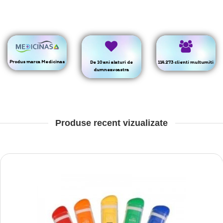
Produs marca Medicinas
De 10 ani alaturi de
114.273 clienti multumiti
dumneavoastra
Produse recent vizualizate