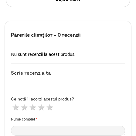
Părerile clienţilor -
0 recenzii
Nu sunt recenzii la acest produs.
Scrie recenzia ta
Ce notă îi acorzi acestui produs?
1 stea
2 stele
3 stele
4 stele
5 stele
Nume complet