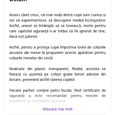
Atunci când cresc, cei mai mulți dintre copii sunt curioși și
vor să experimenteze, să descopere mediul înconjurător.
Astfel, uneori se întâmplă să se lovească, motiv pentru
care capitolul siguranță n-ar trebui să fie ignorat de tine,
dacă ești părinte.
Astfel, pentru a proteja copiii împotriva lovirii de colțurile
ascuțite ale mesei îți propunem aceste apărători pentru
colțurile meselor din sticlă.
Realizate din plastic transparent, flexibil, acestea se
fixează cu ușurință pe colțuri grație benzii adezive din
dotare, prevenind astfel rănirea copiilor.
Fiecare pachet conține patru bucăți, fiind certificate de
siguranță și este recomandat pentru mesele de
maximum un centimetru grosime.
Afişează mai mult