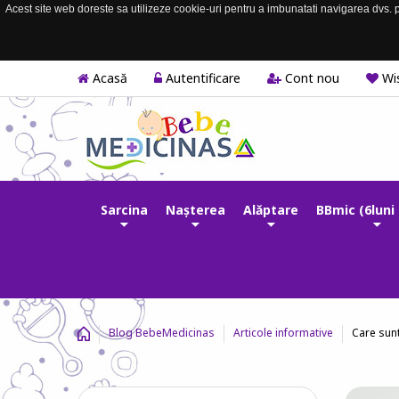
Acest site web doreste sa utilizeze cookie-uri pentru a imbunatati navigarea dvs. pe
Acasă
Autentificare
Cont nou
Wis
Sarcina
Nașterea
Alăptare
BBmic (6luni 
Care sunt
Blog BebeMedicinas
Articole informative