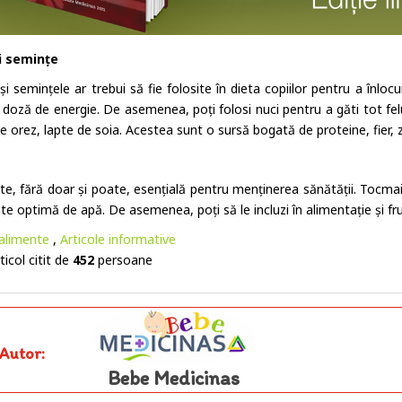
i semințe
și semințele ar trebui să fie folosite în dieta copiilor pentru a înlocu
o doză de energie. De asemenea, poți folosi nuci pentru a găti tot fe
de orez, lapte de soia. Acestea sunt o sursă bogată de proteine, fier,
te, fără doar și poate, esențială pentru menținerea sănătății. Tocma
ate optimă de apă. De asemenea, poți să le incluzi în alimentație și f
alimente
,
Articole informative
ticol citit de
452
persoane
Autor:
Bebe Medicinas