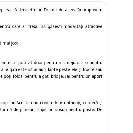
 lipsească din dieta lor. Tocmai de aceea îți propunem
entru care ar trebui să găsești modalități atractive
ă mai jos:
a nu este potrivit doar pentru mic dejun, ci și pentru
 a le găti este să adaugi lapte peste ele și fructe sau
le poți folosi pentru a găti brioșe. Iar pentru un aport
opiilor. Acestea nu conțin doar nutrienți, ci oferă și
 formă de piureuri, supe ori sosuri pentru paste. De