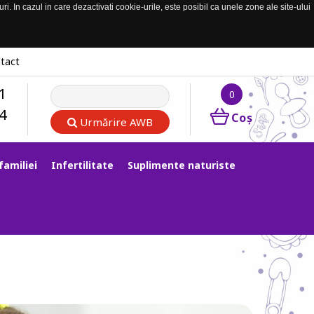
. In cazul in care dezactivati cookie-urile, este posibil ca unele zone ale site-ului
tact
1
0
4
Coş
Urmărire AWB
familiei
Infertilitate
Suplimente naturiste