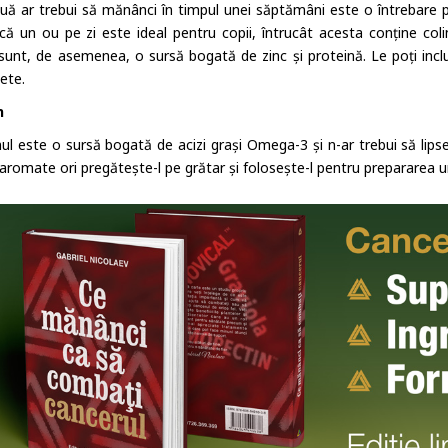
uă ar trebui să mănânci în timpul unei săptămâni este o întrebare pe
 că un ou pe zi este ideal pentru copii, întrucât acesta conține coli
sunt, de asemenea, o sursă bogată de zinc și proteină. Le poți incl
ete.
n
l este o sursă bogată de acizi grași Omega-3 și n-ar trebui să lipse
 aromate ori pregătește-l pe grătar și folosește-l pentru prepararea 