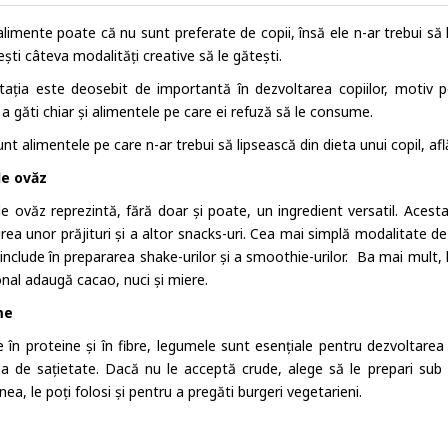
alimente poate că nu sunt preferate de copii, însă ele n-ar trebui să
ști câteva modalități creative să le gătești.
tația este deosebit de importantă în dezvoltarea copiilor, motiv p
a găti chiar și alimentele pe care ei refuză să le consume.
nt alimentele pe care n-ar trebui să lipsească din dieta unui copil, afl
de ovăz
 de ovăz reprezintă, fără doar și poate, un ingredient versatil. Acest
rea unor prăjituri și a altor snacks-uri. Cea mai simplă modalitate de
 include în prepararea shake-urilor și a smoothie-urilor. Ba mai mult, 
onal adaugă cacao, nuci și miere.
me
 în proteine și în fibre, legumele sunt esențiale pentru dezvoltarea c
ia de sațietate. Dacă nu le acceptă crude, alege să le prepari sub
a, le poți folosi și pentru a pregăti burgeri vegetarieni.