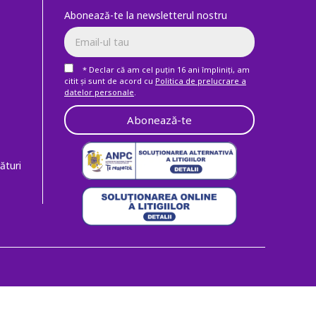
Abonează-te la newsletterul nostru
* Declar că am cel puţin 16 ani împliniţi, am
citit şi sunt de acord cu
Politica de prelucrare a
datelor personale
.
Abonează-te
ături