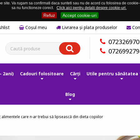
 site. Va rugam sa confirmati daca sunteti sau nu de acord cu folosirea de cookie-uri
sa nu functioneze corect.
Click aici pentru detalii despre cookie-uri.
Refuz
Accept cookie-uri
hlist
Coşul meu
Livrarea și plata produselor
Con
072326970
072699279
- 2ani)
Cadouri folositoare
Cărți
Utile pentru sănătatea 
Blog
 alimentele care n-ar trebui să lipsească din dieta copiilor