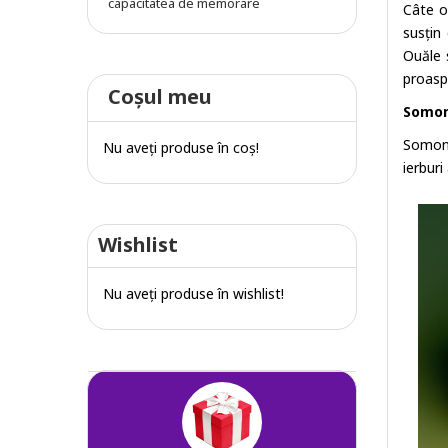
capacitatea de memorare
Câte o
susțin
Ouăle 
proasp
Coşul meu
Somo
Somonu
Nu aveţi produse în coş!
ierburi
Wishlist
Nu aveţi produse în wishlist!