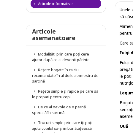
Articole informative
Unele 
să găse
Alimen
Articole
pentru 
asemanatoare
Care su
Fulgi 
Modalități prin care poți cere
ajutor după ce ai devenit părinte
Fulgii
pregăti
Rețete bogate în calciu
recomandate în al doilea trimestru de
le poți
sarcină
nutriți
Rețete simple și rapide pe care să
Legu
le prepari pentru copii
Bogate
De ce ai nevoie de o pernă
senzaț
specială în sarcină
asemene
Trucuri simple prin care îți poți
Ouă
ajuta copilul să-și îmbunătățească