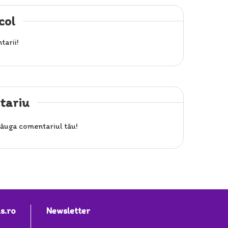
col
tarii!
tariu
ăuga comentariul tău!
s.ro
Newsletter