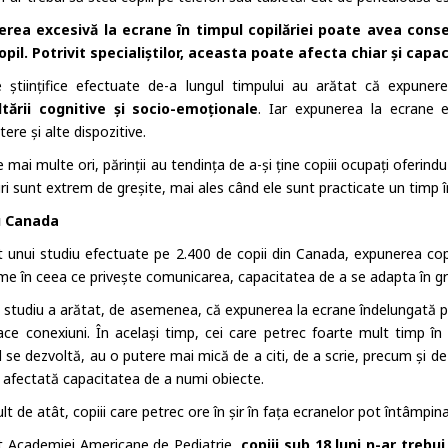
rea excesivă la ecrane în timpul copilăriei poate avea cons
opil. Potrivit specialiștilor, aceasta poate afecta chiar și capac
le științifice efectuate de-a lungul timpului au arătat că expune
tării cognitive și socio-emoționale
. Iar expunerea la ecrane es
re și alte dispozitive.
 mai multe ori, părinții au tendința de a-și ține copiii ocupați oferindu
ri sunt extrem de greșite, mai ales când ele sunt practicate un timp 
u Canada
it unui studiu efectuate pe 2.400 de copii din Canada, expunerea cop
me în ceea ce privește comunicarea, capacitatea de a se adapta în grup
i studiu a arătat, de asemenea, că expunerea la ecrane îndelungată p
ace conexiuni. În același timp, cei care petrec foarte mult timp în 
l se dezvoltă, au o putere mai mică de a citi, de a scrie, precum și d
e afectată capacitatea de a numi obiecte.
t de atât, copiii care petrec ore în șir în fața ecranelor pot întâmpi
it Academiei Americane de Pediatrie,
copiii sub 18 luni n-ar trebui