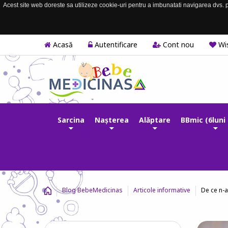
Acest site web doreste sa utilizeze cookie-uri pentru a imbunatati navigarea dvs. pe
Acasă
Autentificare
Cont nou
Wis
Sarcina
Nașterea
Alăptare
BBmic (6luni 
De ce n-a
Blog BebeMedicinas
Articole informative