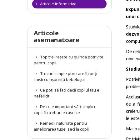
Articole informative
Expune
unui c
Studii
Articole
dezvol
asemanatoare
compute
De cele
Top trei rețete cu quinoa potrivite
obiceiu
pentru copii
Studi
Trucuri simple prin care îți poți
Potriv
liniști cu ușurință bebelușul
proble
Ce poți să faci dacă copilul tău e
nefericit
Acelaș
de a f
De ce e important să-ți implici
creieru
copiii în treburile casnice
le est
Remedii naturiste pentru
Mai mul
ameliorarea tusei seci la copii
Potriv