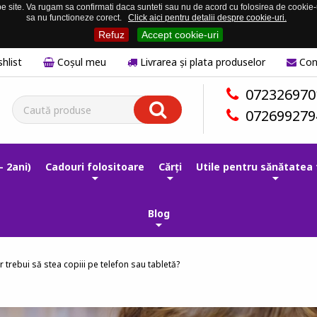
 site. Va rugam sa confirmati daca sunteti sau nu de acord cu folosirea de cookie-uri
sa nu functioneze corect.
Click aici pentru detalii despre cookie-uri.
Refuz
Accept cookie-uri
hlist
Coşul meu
Livrarea și plata produselor
Con
072326970
072699279
- 2ani)
Cadouri folositoare
Cărți
Utile pentru sănătatea 
Blog
r trebui să stea copiii pe telefon sau tabletă?