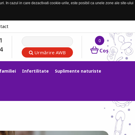
. In cazul in care dezactivati cookie-urile, este posibil ca unele zone ale site-ului
tact
1
0
4
Coş
Urmărire AWB
familiei
Infertilitate
Suplimente naturiste