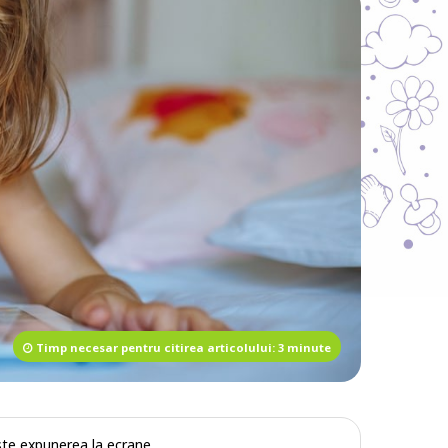
Timp necesar pentru citirea articolului: 3 minute
este expunerea la ecrane