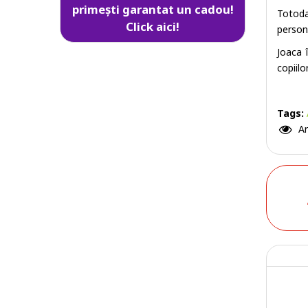
primești garantat un cadou!
Totoda
Click aici!
persona
Joaca 
copiilor
Tags:
Ar