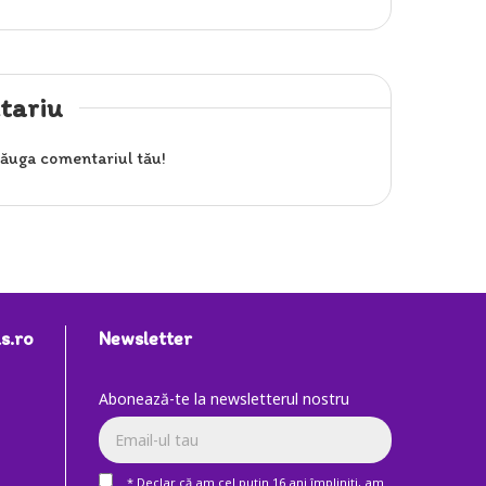
tariu
ăuga comentariul tău!
s.ro
Newsletter
Abonează-te la newsletterul nostru
* Declar că am cel puţin 16 ani împliniţi, am