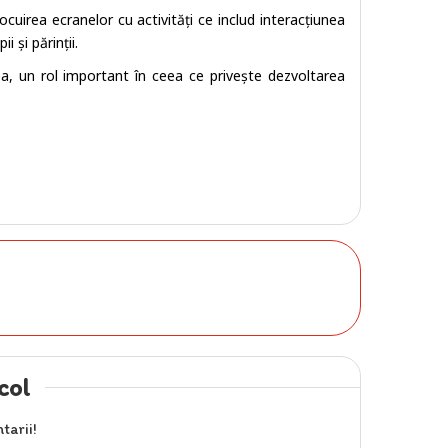
irea ecranelor cu activități ce includ interacțiunea
 și părinții.
a, un rol important în ceea ce privește dezvoltarea
col
tarii!