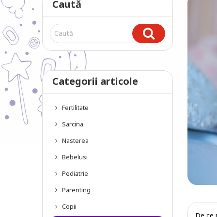
Caută
Categorii articole
Fertilitate
Sarcina
Nasterea
Bebelusi
Pediatrie
Parenting
Copii
De ce 