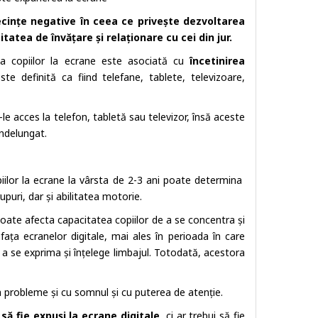
ecințe negative în ceea ce privește dezvoltarea
itatea de învățare și relaționare cu cei din jur.
rea copiilor la ecrane este asociată cu
încetinirea
te definită ca fiind telefane, tablete, televizoare,
-le acces la telefon, tabletă sau televizor, însă aceste
îndelungat.
iilor la ecrane la vârsta de 2-3 ani poate determina
uri, dar și abilitatea motorie.
oate afecta capacitatea copiilor de a se concentra și
fața ecranelor digitale, mai ales în perioada în care
e a se exprima și înțelege limbajul. Totodată, acestora
na probleme și cu somnul și cu puterea de atenție.
 să fie expuși la ecrane digitale
, ci ar trebui să fie