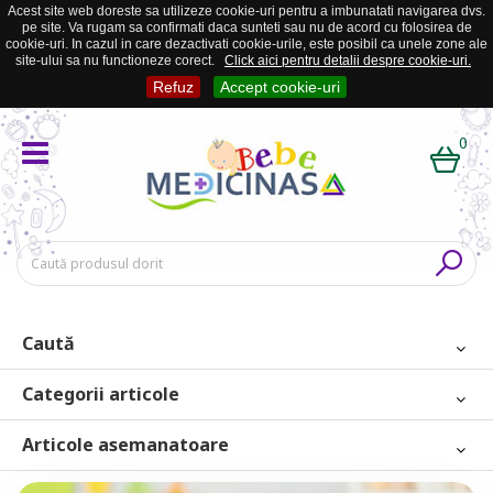
Acest site web doreste sa utilizeze cookie-uri pentru a imbunatati navigarea dvs.
pe site. Va rugam sa confirmati daca sunteti sau nu de acord cu folosirea de
cookie-uri. In cazul in care dezactivati cookie-urile, este posibil ca unele zone ale
site-ului sa nu functioneze corect.
Click aici pentru detalii despre cookie-uri.
Refuz
Accept cookie-uri
0
Caută
Categorii articole
Articole asemanatoare