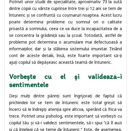
Potrivit unor studii de specialitate, aproximativ 73 la sută
dintre copiii cu vârste cuprinse între trei și 12 ani se tem de
întuneric și se confruntă cu coșmaruri noaptea. Acest lucru
poate determina probleme cu somnul ori o calitate
proastă a somnului, ceea ce va duce la incapacitatea de a
se concentra la grădiniță sau la școal. Totodată, astfel de
probleme pot determina o acumulare mai defectuoasă a
informațiilor, dar și la slăbirea sistemului imunitar. Ținând
cont de aceste detalii, însă, este foarte important să-ți
ajuți copilul să depășeasc această teamă de întuneric.
Vorbește cu el și validează-i
sentimentele
Deși mulți dintre părinți sunt îngrijorați de faptul că
prichindeii lor se tem de întuneric este total greșit să
încerci să le îndrepți atenția spre altcva, sperând că frica va
trece. Potrivit unui psiholog, este important să vorbești cu
copilul tău și să-i validezi sentimentele, să-i spui ”că îl auzi
și că înțelegi că se teme de întuneric.” Este, de asemenea,