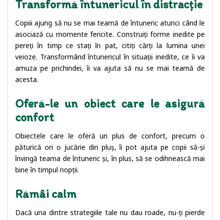
Transformă întunericul în distracție
Copiii ajung să nu se mai teamă de întuneric atunci când le
asociază cu momente fericite. Construiți forme inedite pe
pereți în timp ce stați în pat, citiți cărți la lumina unei
veioze. Transformând întunericul în situații inedite, ce îi va
amuza pe prichindei, îi va ajuta să nu se mai teamă de
acesta.
Oferă-le un obiect care le asigură
confort
Obiectele care le oferă un plus de confort, precum o
păturică ori o jucărie din pluș, îi pot ajuta pe copii să-și
învingă teama de întuneric și, în plus, să se odihnească mai
bine în timpul nopții.
Rămâi calm
Dacă una dintre strategiile tale nu dau roade, nu-ți pierde