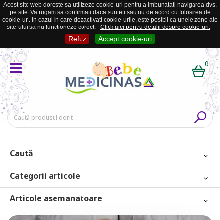
Acest site web doreste sa utilizeze cookie-uri pentru a imbunatati navigarea dvs.
pe site. Va rugam sa confirmati daca sunteti sau nu de acord cu folosirea de
cookie-uri. In cazul in care dezactivati cookie-urile, este posibil ca unele zone ale
site-ului sa nu functioneze corect.
Click aici pentru detalii despre cookie-uri.
Refuz
Accept cookie-uri
0
Caută
Categorii articole
Articole asemanatoare