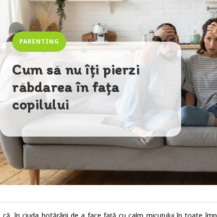
PARENTING
Cum să nu îți pierzi
răbdarea în fața
copilului
e că, în ciuda hotărârii de a face față cu calm micuțului în toate îm