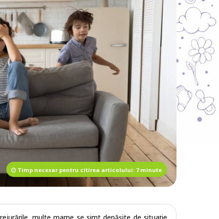
Timp necesar pentru citirea articolului: 7 minute
prejurările, multe mame se simt depășite de situație.