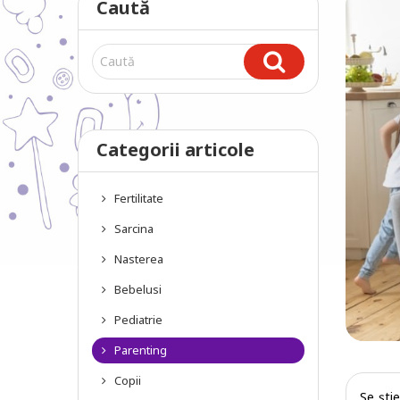
Caută
Categorii articole
Fertilitate
Sarcina
Nasterea
Bebelusi
Pediatrie
Parenting
Copii
Se ști