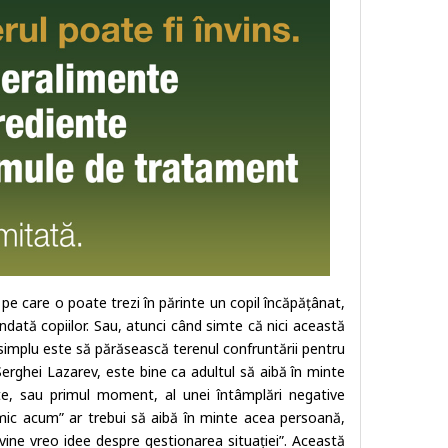
pe care o poate trezi în părinte un copil încăpățânat,
ndată copiilor. Sau, atunci când simte că nici această
simplu este să părăsească terenul confruntării pentru
erghei Lazarev, este bine ca adultul să aibă în minte
te, sau primul moment, al unei întâmplări negative
imic acum” ar trebui să aibă în minte acea persoană,
 vine vreo idee despre gestionarea situației”. Această