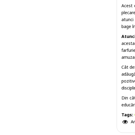
Acest 
plecare
atunci
bage î
Atunc
acesta 
farfur
amuza, 
Cât des
adăugă
poziti
discipl
Din cât
educări
Tags:
Ar