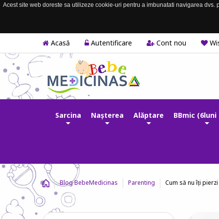
Acest site web doreste sa utilizeze cookie-uri pentru a imbunatati navigarea dvs. pe
Acasă
Autentificare
Cont nou
Wis
Sarcina
Nașterea
Alăptare
BBmic (6luni 
Cum să nu îți pierzi
Blog BebeMedicinas
Parenting