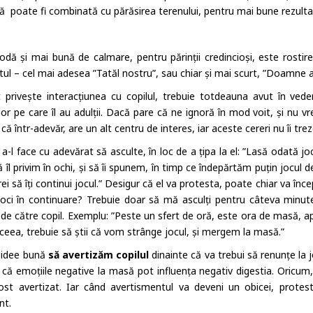
 poate fi combinată cu părăsirea terenului, pentru mai bune rezulta
dă și mai bună de calmare, pentru părinții credincioși, este rostire
ul – cel mai adesea ”Tatăl nostru”, sau chiar și mai scurt, ”Doamne a
t privește interacțiunea cu copilul, trebuie totdeauna avut în ved
ilor pe care îl au adulții. Dacă pare că ne ignoră în mod voit, și nu v
că într-adevăr, are un alt centru de interes, iar aceste cereri nu îi trez
a-l face cu adevărat să asculte, în loc de a țipa la el: ”Lasă odată jo
să îl privim în ochi, și să îi spunem, în timp ce îndepărtăm puțin jocul d
ei să îți continui jocul.” Desigur că el va protesta, poate chiar va înc
joci în continuare? Trebuie doar să mă asculți pentru câteva minute.
 de către copil. Exemplu: ”Peste un sfert de oră, este ora de masă, ap
ceea, trebuie să știi că vom strânge jocul, și mergem la masă.”
 idee bună
să avertizăm copilul
dinainte că va trebui să renunțe la 
 că emoțiile negative la masă pot influența negativ digestia. Oricum,
ost avertizat. Iar când avertismentul va deveni un obicei, protes
nt.