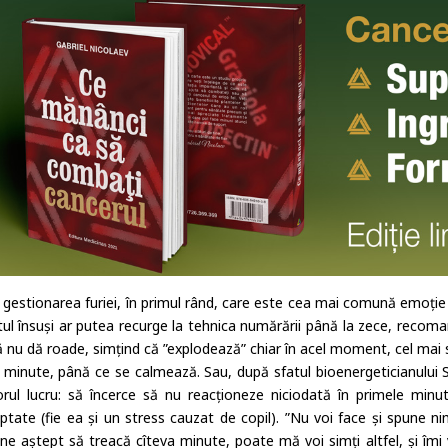
 gestionarea furiei, în primul rând, care este cea mai comună emoție 
ltul însuși ar putea recurge la tehnica numărării până la zece, recoma
ă nu dă roade, simțind că ”explodează” chiar în acel moment, cel mai 
 minute, până ce se calmează. Sau, după sfatul bioenergeticianului S
rul lucru: să încerce să nu reacționeze niciodată în primele minu
ptate (fie ea și un stress cauzat de copil). ”Nu voi face și spune n
ine aștept să treacă cîteva minute, poate mă voi simți altfel, și îmi