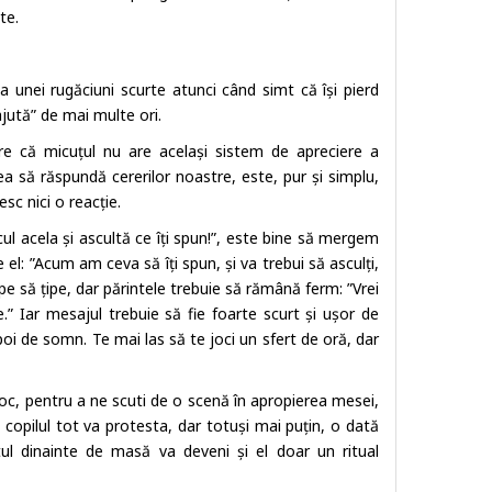
te.
a unei rugăciuni scurte atunci când simt că își pierd
jută” de mai multe ori.
ere că micuțul nu are același sistem de apreciere a
rea să răspundă cererilor noastre, este, pur și simplu,
esc nici o reacție.
cul acela și ascultă ce îți spun!”, este bine să mergem
e el: ”Acum am ceva să îți spun, și va trebui să asculți,
epe să țipe, dar părintele trebuie să rămână ferm: ”Vrei
” Iar mesajul trebuie să fie foarte scurt și ușor de
oi de somn. Te mai las să te joci un sfert de oră, dar
joc, pentru a ne scuti de o scenă în apropierea mesei,
 copilul tot va protesta, dar totuși mai puțin, o dată
tul dinainte de masă va deveni și el doar un ritual