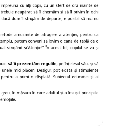
 împreună cu alți copii, cu un sfert de oră înainte de
i, trebuie neapărat să îl chemăm și să îl privim în ochi
 dacă doar îi strigăm de departe, e posibil să nici nu
 metode amuzante de atragere a atenției, pentru ca
e exemplu, putem conveni să lovim o cană de tablă de o
l strigând și”Atenție!” În acest fel, copilul se va și
ebuie
să îi prezentăm regulile
, pe înțelesul său, și să
 unele mici plăceri. Desigur, pot exista și stimulente
pentru a primi o răsplată. Subiectul educației și al
reu, în măsura în care adultul și-a însușit principiile
 emoțiile.