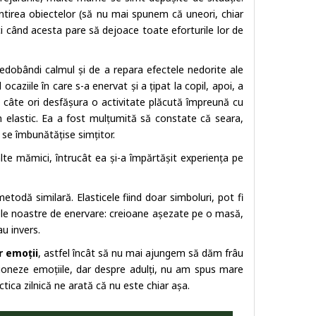
rântirea obiectelor (să nu mai spunem că uneori, chiar
ci când acesta pare să dejoace toate eforturile lor de
dobândi calmul și de a repara efectele nedorite ale
caziile în care s-a enervat și a țipat la copil, apoi, a
 câte ori desfășura o activitate plăcută împreună cu
 elastic. Ea a fost mulțumită să constate că seara,
l se îmbunătățise simțitor.
alte mămici, întrucât ea și-a împărtășit experiența pe
 metodă similară. Elasticele fiind doar simboluri, pot fi
le noastre de enervare: creioane așezate pe o masă,
u invers.
r emoții
, astfel încât să nu mai ajungem să dăm frâu
stioneze emoțiile, dar despre adulți, nu am spus mare
ctica zilnică ne arată că nu este chiar așa.