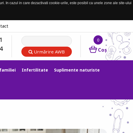
. In cazul in care dezactivati cookie-urile, este posibil ca unele zone ale site-ului
tact
1
0
4
Coş
Urmărire AWB
familiei
Infertilitate
Suplimente naturiste