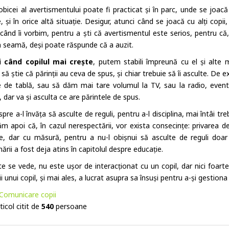
obicei al avertismentului poate fi practicat și în parc, unde se joacă
, și în orice altă situație. Desigur, atunci când se joacă cu alți copi
 când îi vorbim, pentru a ști că avertismentul este serios, pentru că,
n seamă, deși poate răspunde că a auzit.
i când copilul mai crește
, putem stabili împreună cu el și alte
să știe că părinții au ceva de spus, și chiar trebuie să îi asculte. D
ie de tablă, sau să dăm mai tare volumul la TV, sau la radio, eventua
dar va și asculta ce are părintele de spus.
pre a-l învăța să asculte de reguli, pentru a-l disciplina, mai întâi tr
m apoi că, în cazul nerespectării, vor exista consecințe: privarea de
ve, dar cu măsură, pentru a nu-l obișnui să asculte de reguli doar 
inării a fost deja atins în capitolul despre educație.
e se vede, nu este ușor de interacționat cu un copil, dar nici foarte g
i unui copil, și mai ales, a lucrat asupra sa însuși pentru a-și gestiona
Comunicare copii
ticol citit de
540
persoane