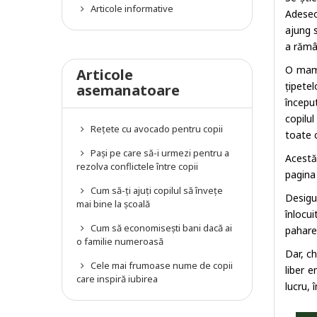
Articole informative
Adeseo
ajung s
a rămâ
O mamă
Articole
țipetel
asemanatoare
începu
copilu
Rețete cu avocado pentru copii
toate c
Pași pe care să-i urmezi pentru a
Acestă
rezolva conflictele între copii
pagina
Cum să-ți ajuți copilul să învețe
Desigu
mai bine la școală
înlocu
Cum să economisești bani dacă ai
pahare
o familie numeroasă
Dar, c
Cele mai frumoase nume de copii
liber 
care inspiră iubirea
lucru, 