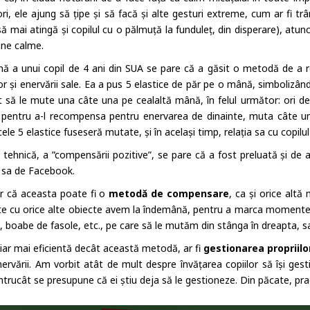
ri, ele ajung să țipe și să facă și alte gesturi extreme, cum ar fi t
ă mai atingă și copilul cu o pălmuță la funduleț, din disperare), atun
ne calme.
 a unui copil de 4 ani din SUA se pare că a găsit o metodă de a re
or și enervării sale. Ea a pus 5 elastice de păr pe o mână, simbolizând o
t să le mute una câte una pe cealaltă mână, în felul următor: ori de
l pentru a-l recompensa pentru enervarea de dinainte, muta câte un
ele 5 elastice fuseseră mutate, și în același timp, relația sa cu copilu
 tehnică, a ”compensării pozitive”, se pare că a fost preluată și de 
 sa de Facebook.
r că aceasta poate fi o
metodă de compensare
, ca și orice altă
ite cu orice alte obiecte avem la îndemână, pentru a marca momente
, boabe de fasole, etc., pe care să le mutăm din stânga în dreapta, sa
hiar mai eficientă decât această metodă, ar fi
gestionarea propriilo
enervării. Am vorbit atât de mult despre învățarea copiilor să își ge
întrucât se presupune că ei știu deja să le gestioneze. Din păcate, pra