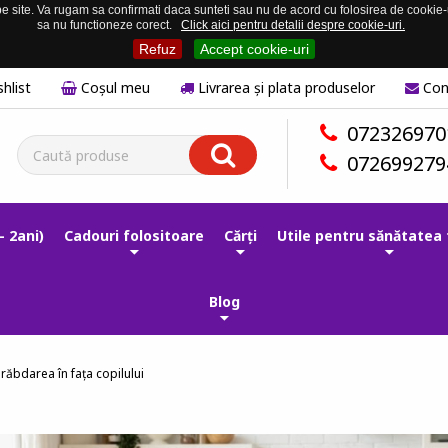
 site. Va rugam sa confirmati daca sunteti sau nu de acord cu folosirea de cookie-uri
sa nu functioneze corect.
Click aici pentru detalii despre cookie-uri.
Refuz
Accept cookie-uri
hlist
Coşul meu
Livrarea și plata produselor
Con
072326970
072699279
- 2ani)
Cadouri folositoare
Cărți
Utile pentru sănătatea 
Blog
 răbdarea în fața copilului