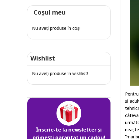
Coşul meu
Nu aveţi produse în coş!
Wishlist
Nu aveţi produse în wishlist!
Pentru
și adu
tehnic
câteva
următo
Înscrie-te la newsletter și
neaște
”mai b
primești garantat un cadou!