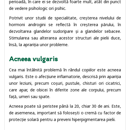
perioadă, în care ei se dezvoltă foarte mult, atât din punct
de vedere psihologic ori psihic.
Potrivit unor studii de specialitate, creșterea nivelului de
hormoni androgini se reflectă în creșterea părului, în
dezvoltarea glandelor sudoripare și a glandelor sebacee.
Stimularea sau alterarea acestor structuri ale pielii duce,
însă, la aprariția unor probleme.
Acneea vulgaris
Cea mai întâlnită problemă în rândul copiilor este acneea
vulgaris. Este o afecțiune inflamatorie, descrisă prin apariția
unor leziuni, precum coșuri, pustule, chisturi ori cicatrici,
care apar, de obicei în diferite zone ale corpului, precum
față, umeri sau spate.
Acneea poate să peristee până la 20, chiar 30 de ani. Este,
de asemenea, important să folosești o cremă cu factor de
protecție solară pentru a preveni hiperpigmentarea pielii.