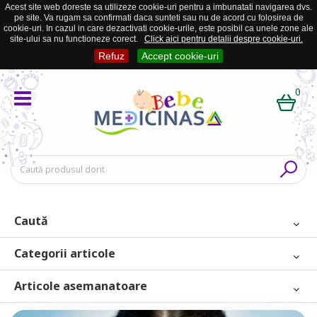
Acest site web doreste sa utilizeze cookie-uri pentru a imbunatati navigarea dvs.
pe site. Va rugam sa confirmati daca sunteti sau nu de acord cu folosirea de
cookie-uri. In cazul in care dezactivati cookie-urile, este posibil ca unele zone ale
site-ului sa nu functioneze corect.
Click aici pentru detalii despre cookie-uri.
Refuz
Accept cookie-uri
0
Caută
Categorii articole
Articole asemanatoare