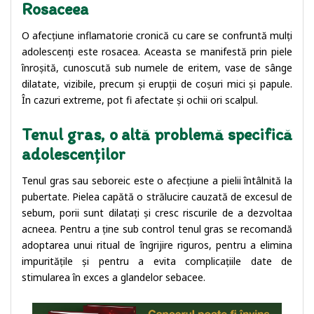
Rosaceea
O afecțiune inflamatorie cronică cu care se confruntă mulți
adolescenți este rosacea. Aceasta se manifestă prin piele
înroșită, cunoscută sub numele de eritem, vase de sânge
dilatate, vizibile, precum și erupții de coșuri mici și papule.
În cazuri extreme, pot fi afectate și ochii ori scalpul.
Tenul gras, o altă problemă specifică
adolescenților
Tenul gras sau seboreic este o afecțiune a pielii întâlnită la
pubertate. Pielea capătă o strălucire cauzată de excesul de
sebum, porii sunt dilatați și cresc riscurile de a dezvoltaa
acneea. Pentru a ține sub control tenul gras se recomandă
adoptarea unui ritual de îngrijire riguros, pentru a elimina
impuritățile și pentru a evita complicațiile date de
stimularea în exces a glandelor sebacee.