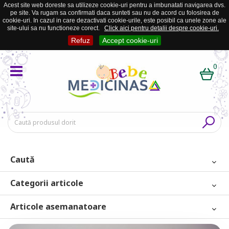
Acest site web doreste sa utilizeze cookie-uri pentru a imbunatati navigarea dvs.
pe site. Va rugam sa confirmati daca sunteti sau nu de acord cu folosirea de
cookie-uri. In cazul in care dezactivati cookie-urile, este posibil ca unele zone ale
site-ului sa nu functioneze corect.
Click aici pentru detalii despre cookie-uri.
Refuz
Accept cookie-uri
0
Caută
Categorii articole
Articole asemanatoare