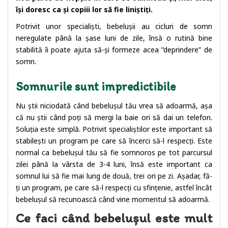
își doresc ca și copiii lor să fie liniștiți.
Potrivit unor specialiști, bebelușii au cicluri de somn
neregulate până la șase luni de zile, însă o rutină bine
stabilită îi poate ajuta să-și formeze acea ”deprindere” de
somn.
Somnurile sunt impredictibile
Nu știi niciodată când bebelușul tău vrea să adoarmă, așa
că nu știi când poți să mergi la baie ori să dai un telefon.
Soluția este simplă. Potrivit specialiștilor este important să
stabilești un program pe care să încerci să-l respecți. Este
normal ca bebelușul tău să fie somnoros pe tot parcursul
zilei până la vârsta de 3-4 luni, însă este important ca
somnul lui să fie mai lung de două, trei ori pe zi. Așadar, fă-
ți un program, pe care să-l respecți cu sfințenie, astfel încât
bebelușul să recunoască când vine momentul să adoarmă.
Ce faci când bebelușul este mult