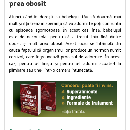
prea obosit
Atunci când îți dorești ca bebelușul tău să doarmă mai
mult și îl ții treaz în speranța că va adormi te poți confrunta
cu episoade zgomotoase. În acest caz, însă, bebelușul
este de neconsolat pentru că a trecut linia fină dintre
obosit și mult prea obosit. Acest lucru se întâmplă din
cauza faptului că organismul lor produce un hormon numit
cortizol, care îngreunează procesul de adormire. În acest
caz, pentru a-l liniști și pentru a-l adormi scoate-l la
plimbare sau ține-l într-o cameră întunecată.