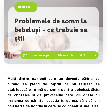
BEBELUSI
Problemele de somn la
bebeluși - ce trebuie să
știi
Timp necesar pentru citirea articolului: 3 minute
Mulți dintre oamenii care au devenit părinți de
curând se plâng de faptul că nu reușesc să
stabilească o rutină de somn pentru bebeluși. Sleiți
de oboseală și de provocările care vin odată cu
misiunea de părinte, aceștia își doresc să aibă din
nou parte de nopțile în care se odihneau și, mai ales,