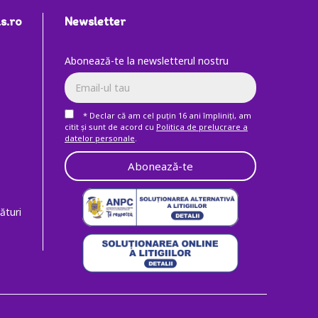
s.ro
Newsletter
Abonează-te la newsletterul nostru
* Declar că am cel puţin 16 ani împliniţi, am
citit şi sunt de acord cu
Politica de prelucrare a
datelor personale
.
Abonează-te
ături