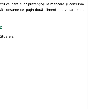
entru cei care sunt pretențioși la mâncare și consumă
ui să consume cel puțin două alimente pe zi care sunt
:
mătoarele: