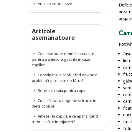
Articole informative
Defici
prea m
bogate 
Articole
Care
asemanatoare
Potrivi
Cele mai bune remedii naturiste
faso
pentru a ameliora gastrita în cazul
linte
copiilor
carn
fruc
Constipația la copii: când devine o
problemă și ce este de făcut?
gălb
verd
Rețete cu soia pentru copii
cere
Cum să incluzi legume și fructe în
carn
dieta copiilor
ficat
nuci
Amețeli la copii: De ce apar și când
fruc
trebuie să te îngrijorezi?
tofu