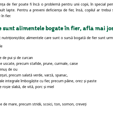
ența de fier poate fi încă o problemă pentru unii copii, în special p
ult lapte. Pentru a preveni deficiența de fier, însă, copilul ar treb
în fier.
 sunt alimentele bogate în fier, află mai jos
t nutriționiștilor, alimentele care sunt o sursă bogată de fier sunt ur
le
e de pui și de curcan
te uscate, precum stafide, prune, curmale, caise
enuș de ou
ețuri, precum salată verde, varză, spanac,
ale integrale îmbogățite cu fier, precum pâine, orez și paste
e roșie slabă, de vită, porc și miel
te de mare, precum stridii, scoici, ton, somon, creveți