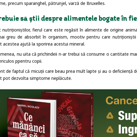
me, precum sparanghel, pătrunjel, varză de Bruxelles.
rebuie să știi despre alimentele bogate în fi
t nutriționiștilor, fierul care este regăsit în alimente de origine an
ai greu de absorbit în organism, mootiv pentru care nutriționiștii
t acestea ajută la sporirea acestui mineral.
menea, nu uita că prichindeii n-ar trebui să consume o cantitate mar
riculos ppentru copii.
nt de faptul că micuții care beau prea mult lapte și au o deficiiență de
ât pot dezvolta simptome neplăcute.