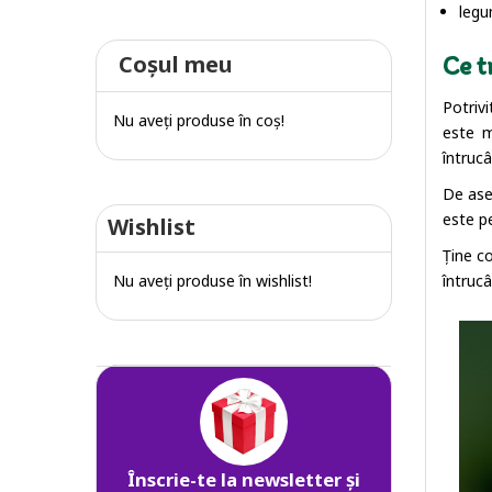
legu
Coşul meu
Ce t
Potrivi
Nu aveţi produse în coş!
este m
întrucâ
De ase
este pe
Wishlist
Ține co
Nu aveţi produse în wishlist!
întruc
Înscrie-te la newsletter și