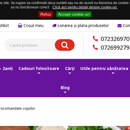
 site. Va rugam sa confirmati daca sunteti sau nu de acord cu folosirea de cookie-uri
sa nu functioneze corect.
Click aici pentru detalii despre cookie-uri.
Refuz
Accept cookie-uri
hlist
Coşul meu
Livrarea și plata produselor
Con
072326970
072699279
- 2ani)
Cadouri folositoare
Cărți
Utile pentru sănătatea 
Blog
 recomandate copiilor