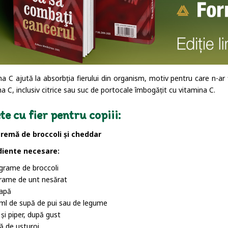
na C ajută la absorbția fierului din organism, motiv pentru care n-ar 
a C, inclusiv citrice sau suc de portocale îmbogățit cu vitamina C.
te cu fier pentru copiii:
remă de broccoli și cheddar
diente necesare:
grame de broccoli
rame de unt nesărat
apă
ml de supă de pui sau de legume
 și piper, după gust
ă de usturoi