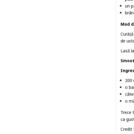
un p
brân
Mod d
Curăță
de ustu
Lasă la
Smoot
Ingre
200 
o b
câte
o mâ
Trece 
ca gus
Credit