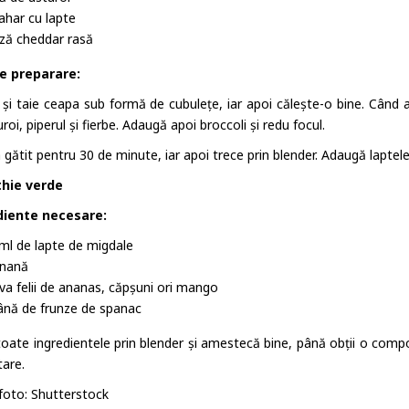
ahar cu lapte
ză cheddar rasă
e preparare:
 și taie ceapa sub formă de cubulețe, iar apoi călește-o bine. Când 
roi, piperul și fierbe. Adaugă apoi broccoli și redu focul.
 gătit pentru 30 de minute, iar apoi trece prin blender. Adaugă laptele
hie verde
diente necesare:
ml de lapte de migdale
anană
va felii de ananas, căpșuni ori mango
nă de frunze de spanac
toate ingredientele prin blender și amestecă bine, până obții o comp
tare.
 foto: Shutterstock