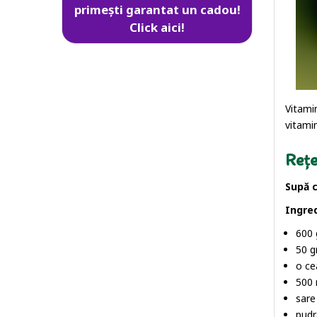
primești garantat un cadou!
Click aici!
Vitami
vitamin
Rețe
Supă c
Ingre
600 
50 g
o ce
500 
sare
pudr