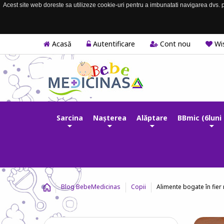
Acest site web doreste sa utilizeze cookie-uri pentru a imbunatati navigarea dvs. pe
Acasă
Autentificare
Cont nou
Wis
Sarcina
Nașterea
Alăptare
BBmic (6luni 
Alimente bogate în fier
Blog BebeMedicinas
Copii