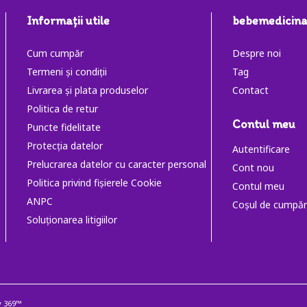
Informaţii utile
bebemedicina
Cum cumpăr
Despre noi
Termeni și condiții
Tag
Livrarea și plata produselor
Contact
Politica de retur
Contul meu
Puncte fidelitate
Protecția datelor
Autentificare
Prelucrarea datelor cu caracter personal
Cont nou
Politica privind fișierele Cookie
Contul meu
ANPC
Coşul de cumpăr
Soluţionarea litigiilor
y 369™