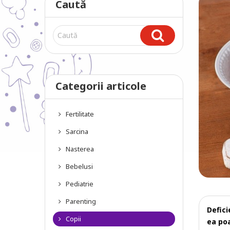
Caută
Categorii articole
Fertilitate
Sarcina
Nasterea
Bebelusi
Pediatrie
Parenting
Defici
Copii
ea poa