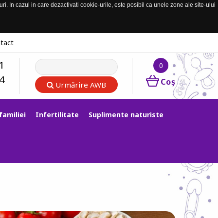
. In cazul in care dezactivati cookie-urile, este posibil ca unele zone ale site-ului
tact
1
0
4
Coş
Urmărire AWB
familiei
Infertilitate
Suplimente naturiste