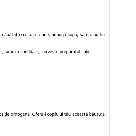
a căpătat o culoare aurie, adaugă supa, sarea, pudra
 și brânza cheddar și servește preparatul cald.
oziție omogenă. Oferă-i copilului tău această băutură