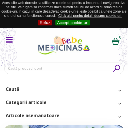
Acest site web doreste sa utilizeze cookie-uri pentru a imbunatati navigarea dvs.
pe site. Va rugam sa confirmati daca sunteti sau nu de acord cu folosirea de
cookie-uri. In cazul in care dezactivati cookie-urile, este posibil ca unele zone ale
site-ului sa nu functioneze corect.
Click aici pentru detalii despre cookie-uri.
Refuz
Accept cookie-uri
0
Caută
Categorii articole
Articole asemanatoare