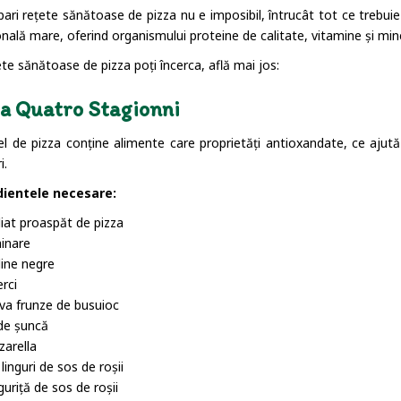
pari rețete sănătoase de pizza nu e imposibil, întrucât tot ce trebuie
onală mare, oferind organismului proteine de calitate, vitamine și min
te sănătoase de pizza poți încerca, află mai jos:
a Quatro Stagionni
l de pizza conține alimente care proprietăți antioxandate, ce ajută la
i.
dientele necesare:
liat proaspăt de pizza
inare
ine negre
erci
va frunze de busuioc
 de șuncă
arella
 linguri de sos de roșii
guriță de sos de roșii