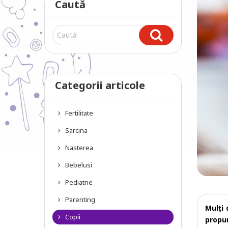
Caută
Categorii articole
Fertilitate
Sarcina
Nasterea
Bebelusi
Pediatrie
Parenting
Mulți 
Copii
propu