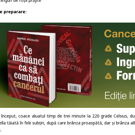
 linguri de roșii prăjite
e preparare:
 început, coace aluatul timp de trei minute la 220 grade Celsius, dup
la tăiată în felii subțiri, după care brânza proaspătă, dar și brânza a
.