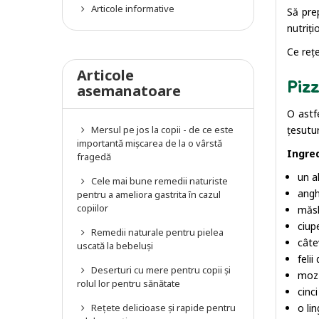
Articole informative
Să pre
nutriți
Ce rețe
Articole
Pizz
asemanatoare
O astfe
Mersul pe jos la copii - de ce este
țesutur
importantă mișcarea de la o vârstă
Ingre
fragedă
un a
Cele mai bune remedii naturiste
angh
pentru a ameliora gastrita în cazul
copiilor
măsl
ciup
Remedii naturale pentru pielea
câte
uscată la bebeluși
felii
Deserturi cu mere pentru copii și
mozz
rolul lor pentru sănătate
cinci
Rețete delicioase și rapide pentru
o lin