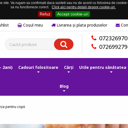
 site. Va rugam sa confirmati daca sunteti sau nu de acord cu folosirea de cookie-uri
sa nu functioneze corect.
Click aici pentru detalii despre cookie-uri.
Refuz
Accept cookie-uri
hlist
Coşul meu
Livrarea și plata produselor
Con
072326970
072699279
- 2ani)
Cadouri folositoare
Cărți
Utile pentru sănătatea 
Blog
za pentru copii