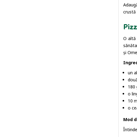
Adaugă
crustă 
Pizz
O altă
sănăta
și Ome
Ingre
un a
două
180 
o li
10 m
o ce
Mod d
Întinde