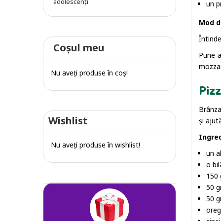
adolescenți
un p
Mod d
Întinde
Coşul meu
Pune an
mozzar
Nu aveţi produse în coş!
Pizz
Brânza
Wishlist
și ajut
Ingre
Nu aveţi produse în wishlist!
un a
o bi
150 
50 
50 g
ore