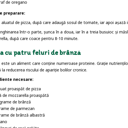
raf de oregano
e preparare:
 aluatul de pizza, după care adaugă sosul de tomate, iar apoi așază in
ghinarea într-o parte, șunca în a doua, iar în a treia busuioc și măsl
ella, după care coace pentru 8-10 minute.
a cu patru feluri de brânză
 este un aliment care conține numeroase proteine. Grație nutriențilo
ă la reducerea riscului de apariție bolilor cronice.
diente necesare:
luat proaspăt de pizza
lă de mozzarella proaspătă
grame de brânză
grame de parmezan
rame de brânză albastră
gano