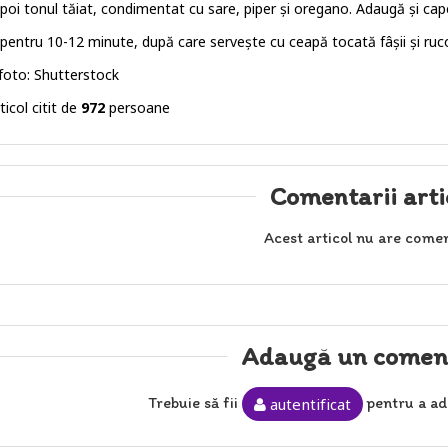
poi tonul tăiat, condimentat cu sare, piper și oregano. Adaugă și cape
pentru 10-12 minute, după care servește cu ceapă tocată fâșii și ruco
 foto: Shutterstock
ticol citit de
972
persoane
Comentarii arti
Acest articol nu are comen
Adaugă un comen
Trebuie să fii
pentru a ad
autentificat