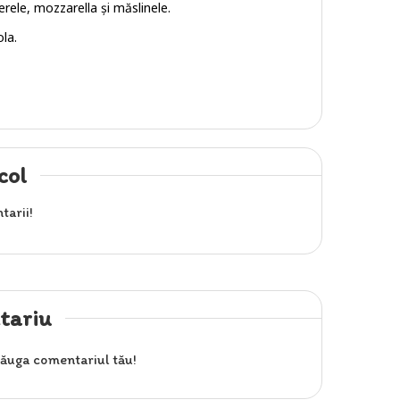
rele, mozzarella și măslinele.
la.
col
tarii!
tariu
ăuga comentariul tău!