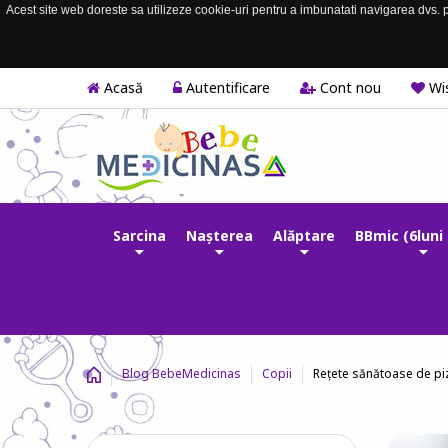
Acest site web doreste sa utilizeze cookie-uri pentru a imbunatati navigarea dvs. pe
Acasă
Autentificare
Cont nou
Wis
Sarcina
Nașterea
Alăptare
BBmic (6luni 
Rețete sănătoase de piz
Blog BebeMedicinas
Copii