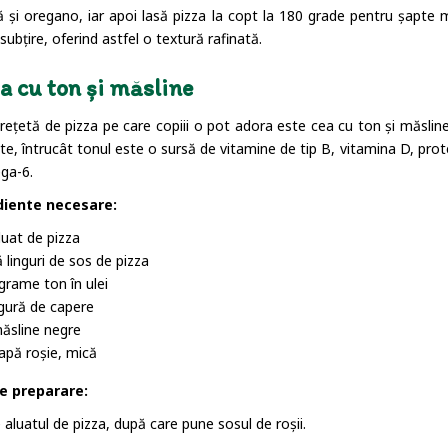
 și oregano, iar apoi lasă pizza la copt la 180 grade pentru șapte m
subțire, oferind astfel o textură rafinată.
a cu ton și măsline
 rețetă de pizza pe care copiii o pot adora este cea cu ton și măslin
te, întrucât tonul este o sursă de vitamine de tip B, vitamina D, prot
ga-6.
diente necesare:
luat de pizza
 linguri de sos de pizza
grame ton în ulei
ngură de capere
ăsline negre
apă roșie, mică
e preparare:
 aluatul de pizza, după care pune sosul de roșii.