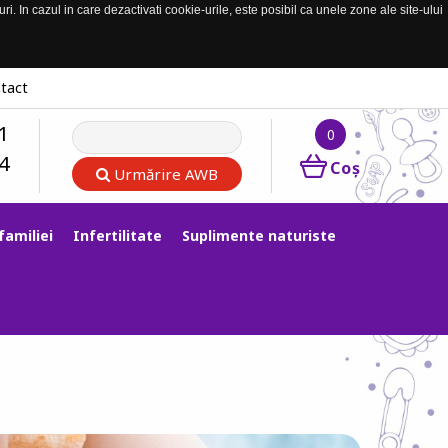
. In cazul in care dezactivati cookie-urile, este posibil ca unele zone ale site-ului
tact
1
0
4
Coş
Urmărire AWB
familiei
Infertilitate
Suplimente naturiste