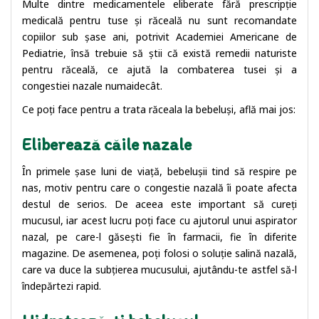
Multe dintre medicamentele eliberate fără prescripție
medicală pentru tuse și răceală nu sunt recomandate
copiilor sub șase ani, potrivit Academiei Americane de
Pediatrie, însă trebuie să știi că există remedii naturiste
pentru răceală, ce ajută la combaterea tusei și a
congestiei nazale numaidecât.
Ce poți face pentru a trata răceala la bebeluși, află mai jos:
Eliberează căile nazale
În primele șase luni de viață, bebelușii tind să respire pe
nas, motiv pentru care o congestie nazală îi poate afecta
destul de serios. De aceea este important să cureți
mucusul, iar acest lucru poți face cu ajutorul unui aspirator
nazal, pe care-l găsești fie în farmacii, fie în diferite
magazine. De asemenea, poți folosi o soluție salină nazală,
care va duce la subțierea mucusului, ajutându-te astfel să-l
îndepărtezi rapid.