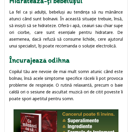
Hidratează-ți bebelușul
La fel ca și adulții, bebeluși au tendința să nu mănânce
atunci când sunt bolnavii. În această situație trebuie, însă,
să insiști să se hidrateze. Oferă-i apă, ceaiuri sau chiar supe
ori ciorbe, care sunt esențiale pentru hidratare. De
asemenea, dacă refuză să consume lichide, cere ajutorul
unui specialist, îți poate recomanda o soluție electrolică.
Încurajează odihna
Copilul tău are nevoie de mai mult somn atunic când este
bolnav, însă acele simptome specifice răcelii îi pot provoca
probleme de respirație. O rutină relaxantă, precum o baie
caldă ori o sesiune de ascultat muzică ori de citit poveste îi
poate spori apetitul pentru somn.