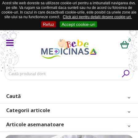
Acest site web doreste sa utilizeze cookie-uri pentru a imbunatati navigarea dvs.
pe site. Va rugam sa confirmati daca sunteti sau nu de acord cu folosirea de
cookie-uri. In cazul in care dezactivati cookie-urile, este posibil ca unele zone ale
site-ului sa nu functioneze corect.
Click aici pentru detalii despre cookie-uri.
Refuz
Accept cookie-uri
0
Caută
Categorii articole
Articole asemanatoare