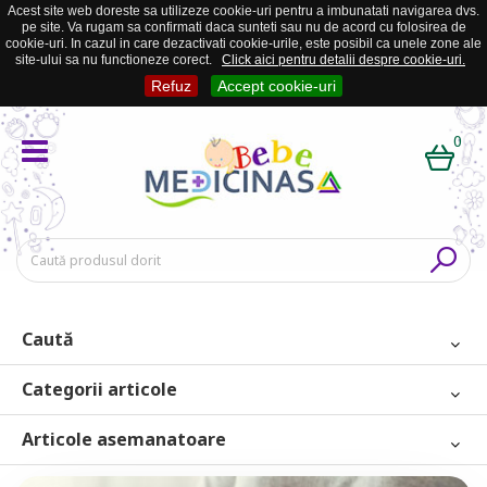
Acest site web doreste sa utilizeze cookie-uri pentru a imbunatati navigarea dvs.
pe site. Va rugam sa confirmati daca sunteti sau nu de acord cu folosirea de
cookie-uri. In cazul in care dezactivati cookie-urile, este posibil ca unele zone ale
site-ului sa nu functioneze corect.
Click aici pentru detalii despre cookie-uri.
Refuz
Accept cookie-uri
0
Caută
Categorii articole
Articole asemanatoare