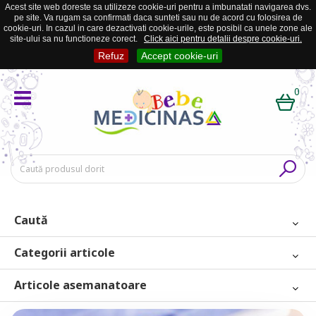
Acest site web doreste sa utilizeze cookie-uri pentru a imbunatati navigarea dvs.
pe site. Va rugam sa confirmati daca sunteti sau nu de acord cu folosirea de
cookie-uri. In cazul in care dezactivati cookie-urile, este posibil ca unele zone ale
site-ului sa nu functioneze corect.
Click aici pentru detalii despre cookie-uri.
Refuz
Accept cookie-uri
0
Caută
Categorii articole
Articole asemanatoare