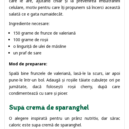
care le are, ajutând chiar și la prevenirea îmbătrânirii
celulare, motiv pentru care îți propunem să încerci această
salată ce e gata numaidecât.
Ingrediente necesare:
150 grame de frunze de valeriană
100 grame de roșii
o linguriță de ulei de măsline
un praf de sare
Mod de preparare:
Spală bine frunzele de valeriană, lasă-le la scurs, iar apoi
pune-le într-un bol. Adaugă și roșiile tăiate cubulețe ori pe
jumătate, dacă folosești roșii cherry, după care
condimentează cu sare și pioer.
Supă cremă de sparanghel
O alegere inspirată pentru un prânz nutritiv, dar sărac
caloric este supa cremă de sparanghel.