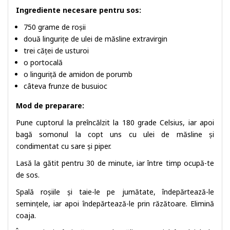
Ingrediente necesare pentru sos:
750 grame de roșii
două lingurițe de ulei de măsline extravirgin
trei căței de usturoi
o portocală
o linguriță de amidon de porumb
câteva frunze de busuioc
Mod de preparare:
Pune cuptorul la preîncălzit la 180 grade Celsius, iar apoi
bagă somonul la copt uns cu ulei de măsline și
condimentat cu sare și piper.
Lasă la gătit pentru 30 de minute, iar între timp ocupă-te
de sos.
Spală roșiile și taie-le pe jumătate, îndepărtează-le
semințele, iar apoi îndepărtează-le prin răzătoare. Elimină
coaja.