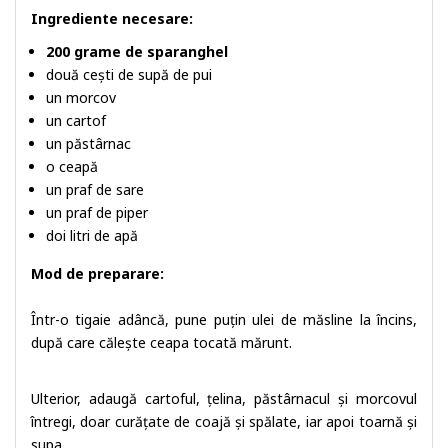
Ingrediente necesare:
200 grame de sparanghel
două cești de supă de pui
un morcov
un cartof
un păstârnac
o ceapă
un praf de sare
un praf de piper
doi litri de apă
Mod de preparare:
Într-o tigaie adâncă, pune puțin ulei de măsline la încins,
după care călește ceapa tocată mărunt.
Ulterior, adaugă cartoful, țelina, păstârnacul și morcovul
întregi, doar curățate de coajă și spălate, iar apoi toarnă și
supa.