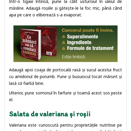
Într-o tigaie întinsă, pune la călit usturoiul în uleiul de
măsline. Adaugă roșiile și gătește-le la foc mic, până când
apa pe care o eliberează s-a evaporat.
Adaugă apoi coaja de portocală rasă și sucul acestui fruct
cu amidonul de porumb. Pune și busuiocul tocat mărunt și
lasă să fiarbă bine.
Ulterior, pune somonul în farfurie și toarnă acest sos peste
el.
Salată de valeriană și roșii
Valeriana este cunoscută pentru proprietățile nutritive pe