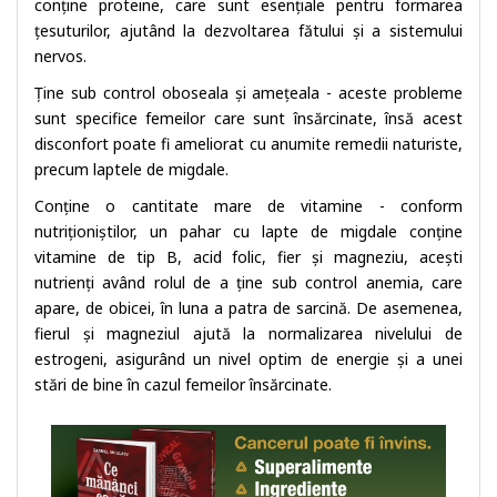
conține proteine, care sunt esențiale pentru formarea
țesuturilor, ajutând la dezvoltarea fătului și a sistemului
nervos.
Ține sub control oboseala și amețeala - aceste probleme
sunt specifice femeilor care sunt însărcinate, însă acest
disconfort poate fi ameliorat cu anumite remedii naturiste,
precum laptele de migdale.
Conține o cantitate mare de vitamine - conform
nutriționiștilor, un pahar cu lapte de migdale conține
vitamine de tip B, acid folic, fier și magneziu, acești
nutrienți având rolul de a ține sub control anemia, care
apare, de obicei, în luna a patra de sarcină. De asemenea,
fierul și magneziul ajută la normalizarea nivelului de
estrogeni, asigurând un nivel optim de energie și a unei
stări de bine în cazul femeilor însărcinate.