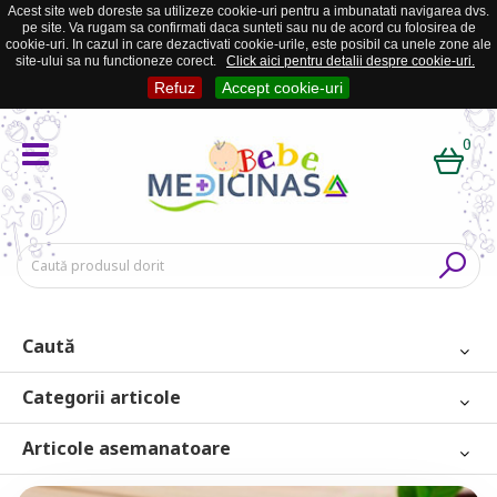
Acest site web doreste sa utilizeze cookie-uri pentru a imbunatati navigarea dvs.
pe site. Va rugam sa confirmati daca sunteti sau nu de acord cu folosirea de
cookie-uri. In cazul in care dezactivati cookie-urile, este posibil ca unele zone ale
site-ului sa nu functioneze corect.
Click aici pentru detalii despre cookie-uri.
Refuz
Accept cookie-uri
0
Caută
Categorii articole
Articole asemanatoare